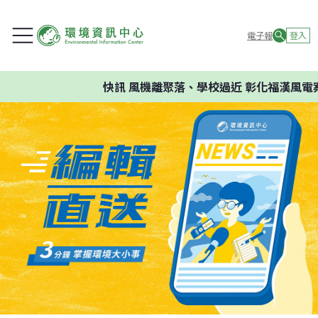
電子報
登入
快訊
風機離聚落、學校過近 彰化福漢風電案