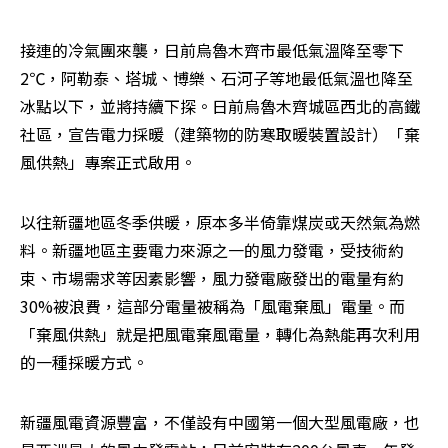
接連的冷氣團來襲，日前烏魯木齊市最低氣溫降至零下
2℃，阿勒泰、塔城、博樂、石河子等地最低氣溫也降至
冰點以下，並將持續下探。日前烏魯木齊城區西北的高鐵
社區，宣告電力採暖（建築物的防寒取暖裝置設計）「棄
風供熱」專案正式啟用。
以往新疆地區冬季供暖，原本多半倚靠煤炭或天然氣為燃
料。新疆地區主要電力來源之一的風力發電，受技術約
束、市場需求等因素影響，風力發電廠發出的電量有約
30%被浪費，這部分電量被稱為「風電棄風」電量。而
「棄風供熱」就是把風電棄風電量，轉化為熱能再次利用
的一種採暖方式。
新疆風電資源豐富，不僅設有中國第一個大型風電廠，也