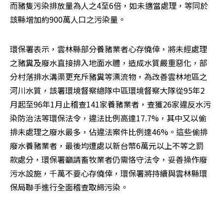
而豬隻污染排放量為人之4至6倍，如未適當處理，等同於
該縣增加約900萬人口之污染量。
環保署表示，雲林縣部分養豬業者心存僥倖，將未經處理
之豬糞及廢水直接排入地面水體，造成水質嚴重惡化，部
分村落排水溝渠更充斥豬糞等漂流物，為改善雲林地區之
河川水質，該署環境督察總隊中區環境督察大隊從95年2
月起至96年1月止稽查141家養豬業者，查獲26家違反水污
染防治法等環保法令，違法比例高達17.7%，其中又以偷
排未處理之廢水最多，佔違法案件比例達46%。這些偷排
廢水養豬業者，最後均遭處以新台幣6萬元以上不等之罰
款處分，環保署籲請畜牧業者仍需恪守法令，妥善操作廢
污水設施，千萬不要心存僥倖，環保署將持續與雲林縣環
保局聯手進行全面稽查取締污染。 
