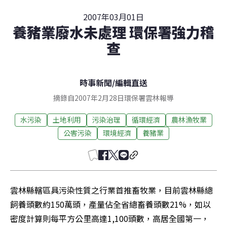
2007年03月01日
養豬業廢水未處理 環保署強力稽
查
時事新聞
/
編輯直送
摘錄自2007年2月28日環保署雲林報導
水污染
土地利用
污染治理
循環經濟
農林漁牧業
公害污染
環境經濟
養豬業
雲林縣轄區具污染性質之行業首推畜牧業，目前雲林縣總
飼養頭數約150萬頭，產量佔全省總畜養頭數21%，如以
密度計算則每平方公里高達1,100頭數，高居全國第一，