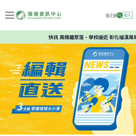
電子報
登入
快訊
風機離聚落、學校過近 彰化福漢風電