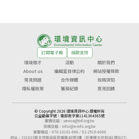
訂閱電子報
捐款支持
環境徵才
活動
關於我們
About us
編輯室自律公約
網站授權條款
常見問題
合作媒體
投稿須知
隱私權政策
獲獎紀錄
意見回饋
© Copyright 2026 環境資訊中心 版權所有
公益勸募字號：
衛部救字第1141364365號
服務信箱：
service@tnf.org.tw
投稿信箱：
infor@e-info.org.tw
客服電話：070-10101-666／02-2910-6000
地址：231023新北市新店區民權路48號3樓（近捷運大坪林站1號出口）