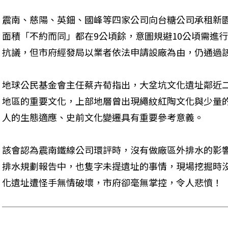
震南、慈陽、英鈿、國峰等四家公司向台糖公司承租新
面積「不約而同」都在9公頃餘，意圖規避10公頃需進
抗議，但市府經發局以業者依法申請設廠為由，仍通過
地球公民基金會主任蔡卉荀指出，大坌坑文化遺址鄰近
地區的重要文化，上部地層曾出現繩紋紅陶文化與少量
人的生態適應、史前文化變遷具有重要參考意義。
該會認為震南鐵線公司環評時，沒有做廠區外排水的影
排水規劃報告中，也隻字未提遺址的事情，現場挖掘時
化遺址遭怪手無情破壞，市府卻毫無掌控，令人悲憤！