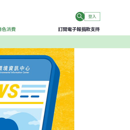
登入
綠色消費
訂閱電子報
捐款支持