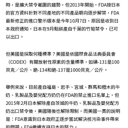
時，是擴大禁令範圍的趨勢，但2013年開始，FDA按日本
的官方資料針對不同產地的不同產品朝向逐步解禁，FDA
最新修正的進口警示版本是今年10月7日，原因是收到日
本政府通知，日本在9月鬆綁產自千葉的竹筍禁令，已可
以出口。
但美國是採取何種標準？美國是依國際食品法典委員會
（CODEX）有關放射性原素的含量標準，如碘-131是100
貝克／公斤、銫-134和銫-137是1000貝克／公斤。
舉例來說，目前產自福島、岩手、宮城、群馬和櫪木的牛
奶、乳製品及嬰兒配方奶仍在FDA的禁止進口名單上，但
2015年2月日本解除產自茨城的牛奶、乳製品及嬰兒配方
奶出口禁令後，美國隨後也解除限制，而美國一貫的說明
是：FDA意識到日本政府正逐步嘗試解決核污染事件帶來
的問題，FDA繼續支持日本的努力。