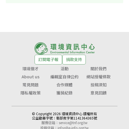
訂閱電子報
捐款支持
環境徵才
活動
關於我們
About us
編輯室自律公約
網站授權條款
常見問題
合作媒體
投稿須知
隱私權政策
獲獎紀錄
意見回饋
© Copyright 2026 環境資訊中心 版權所有
公益勸募字號：
衛部救字第1141364365號
服務信箱：
service@tnf.org.tw
投稿信箱：
infor@e-info.org.tw