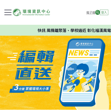
電子報
登入
快訊
風機離聚落、學校過近 彰化福漢風電