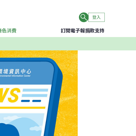
登入
綠色消費
訂閱電子報
捐款支持