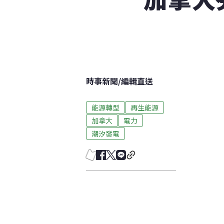
時事新聞
/
編輯直送
能源轉型
再生能源
加拿大
電力
潮汐發電