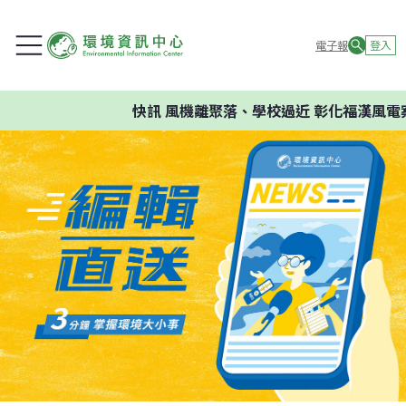
電子報
登入
快訊
風機離聚落、學校過近 彰化福漢風電案