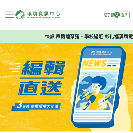
電子報
登入
快訊
風機離聚落、學校過近 彰化福漢風電