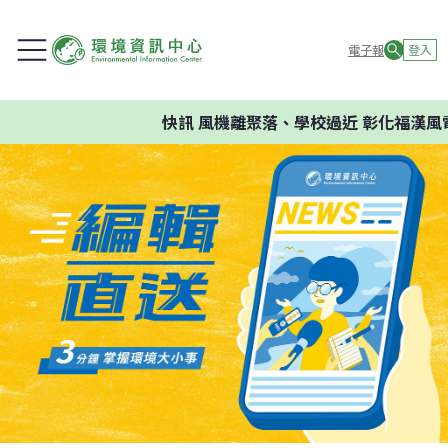
電子報
登入
快訊
風機離聚落、學校過近 彰化福漢風