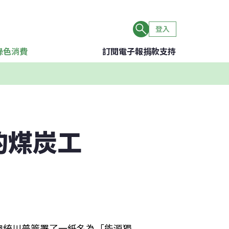
登入
綠色消費
訂閱電子報
捐款支持
的煤炭工
總統川普簽署了一紙名為「能源獨