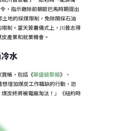
）的行政命令，指示撤除前朝歐巴馬時期提出
解除聯邦土地的採煤限制，免除開採石油
的限制。當天簽署儀式上，川普志得
煤炭產業和就業機會。
桶冷水
家買帳，包括《
華盛頓郵報
》、
普想增加煤炭工作職缺的行動，恐
，煤炭終將被電廠淘汰！」《紐約時