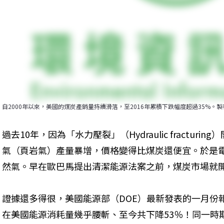
自2000年以來，美國的煤炭產銷量持續滑落，至2016年累積下跌幅度超過35%。
過去10年，因為「水力壓裂」（Hydraulic fractur
氣（頁岩氣）產量暴增，價格變得比煤炭還便宜。於是
然氣。早在歐巴馬提出清潔能源法案之前，煤炭市場就
證據還多得很，美國能源部（DOE）最新發表的一月份報
在美國能源消耗量幾乎腰斬、至今共下降53％！同一時