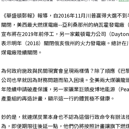
《華盛頓郵報》報導，自2016年11月川普贏得大選不
關閉，美西最大燃煤電廠--亞利桑那州的納瓦霍發電廠（Navajo 
宣布將在2019年前停工，另一家戴頓電力公司（Dayton Powe
表示明年（2018）關閉俄亥俄州的火力發電廠。總計在
煤電廠陸續關閉。
為何政府施政與民間現實會呈現兩樣情？除了順應《巴
公司也早就因為財務問題而陷入困境。全美兩大煤礦龍頭Contur
年陸續申請破產保護，另一家礦業巨頭皮博地能源（Peabo
產重組的再造計畫，顯示這一行的體質極不健康。
妙的是，就連煤炭業本身也不認為這個行政命令有辦法
為，即便期限往後延一點，他們仍將按照計畫讓旗下燃