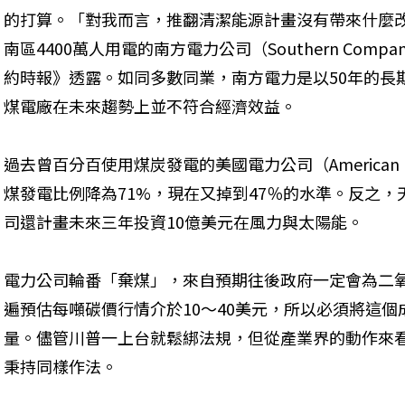
的打算。「對我而言，推翻清潔能源計畫沒有帶來什麼
南區4400萬人用電的南方電力公司（Southern Company
約時報》透露。如同多數同業，南方電力是以50年的長
煤電廠在未來趨勢上並不符合經濟效益。
過去曾百分百使用煤炭發電的美國電力公司（American Elec
煤發電比例降為71%，現在又掉到47％的水準。反之，
司還計畫未來三年投資10億美元在風力與太陽能。
電力公司輪番「棄煤」，來自預期往後政府一定會為二
遍預估每噸碳價行情介於10～40美元，所以必須將這
量。儘管川普一上台就鬆綁法規，但從產業界的動作來
秉持同樣作法。