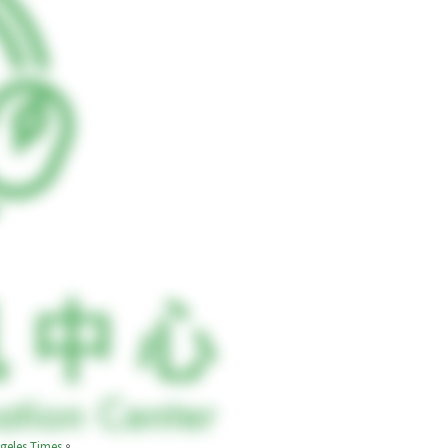
geles Times
。