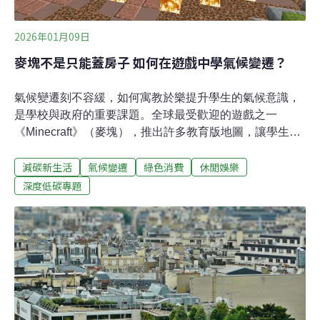
2026年01月09日
麥塊不是只能蓋房子 如何在遊戲中學氣候變遷？
氣候變遷刻不容緩，如何寓教於樂提升學生的氣候意識，
是學校與政府的重要課題。全球最受歡迎的遊戲之一
《Minecraft》（麥塊），推出許多教育版地圖，讓學生在
虛擬世界中體驗極端氣候、練習做出決策。例如《氣候戰
減碳新生活
氣候變遷
綠色消費
休閒娛樂
士》（Climate Warriors）納入了碳排機制，玩家煉礦、烹
飪等都會累積碳排，必須想方設法避免情勢惡化。教育現
深度低碳專題
場也開始透過麥塊，引導學生了解地理與氣候知識，並探
索可行的永續解方。熱浪生存遊戲：擊退惡龍、打造避暑
城市麥塊推出的教育型遊戲《熱浪生存遊戲》（Heat
Wave Survival），玩家在「生存模式」中，必須保護村
莊、殺死惡龍，避免遭受熱浪惡龍（heat dragon）的攻
擊。這隻惡龍就是熱浪的化身，每當盛夏就會侵襲村莊。