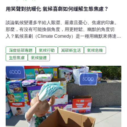
用笑聲對抗暖化 氣候喜劇如何緩解生態焦慮？
談論氣候變遷多半給人艱澀、嚴肅且憂心、焦慮的印象。
那麼，有沒有可能換個角度，用更輕鬆、幽默的角度切
入？氣候喜劇（Climate Comedy）是一種用幽默來傳達氣
候變遷和環境問題的喜劇類型，讓人們面對氣候危機時，
深度低碳專題
氣候行動
減碳新生活
氣候危機
不再只剩下焦慮與絕望。氣候倡議往往透過嚴肅的研討
會、遊行來發聲，不過長期暴露在充滿恐懼與負面資訊的
生態焦慮
氣候變遷
氣候新聞中，容易觸發心理防衛機制，反而對氣候議題感
到麻木。與此同時，世界各地有一群人試著用喜劇表演的
方式，將嚴肅、困難的氣候議題用幽默的方式呈現，為氣
候資訊的傳播帶來新的可能性。Google搜尋趨勢顯示，
2018至2023年間，「氣候焦慮」、「生態焦慮」的搜尋量
上升了超過46倍，足見近年氣候危機對大眾帶來的心理負
擔越來越重，可能進一步使人對氣候行動感到無力。有感
於這樣的無力感不斷蔓延，全球各地關心氣候議題的倡議
者開始嘗試透過「喜劇」來重新包裝氣候議題。