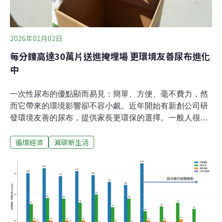
2026年01月02日
每分鐘高達30萬片送進掩埋場 更環境友善尿布進化
中
一次性尿布的優點顯而易見：簡單、方便、毫不費力，然
而它帶來的環境影響卻不容小覷。近年開始有新創公司研
發環境友善的尿布，提供家長更環保的選擇。一般人很難
想像，嬰兒從出生到學會如廁前，平均會用掉近6000片尿
循環經濟
減碳新生活
布。一片尿布需要超過500年才能分解，而每分鐘有高達
30萬片的尿布會送進垃圾掩埋場。換言之，世界上的第一
片一次性尿布，可能還完好的躺在垃圾掩埋場裡。幸而，
有愈來愈多父母意識到這個問題，開始尋求更環保的選
擇。根據育兒資訊平台「What to Expect」在2023年的調
查，家長會考慮使用環保尿布的可能性較2017年提高了
57%，而選擇尿布品牌時，挑選天然或有機材質的可能性