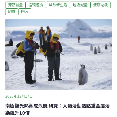
源頭減量
循環經濟
減碳新生活
垃圾減量
塑膠垃圾
度社會的塑膠污染與飢餓問題，找到了雙贏的解方。在印
度東部一座小城，街頭的拾荒婦人曼達爾（Rashmi
印度
回收
Mondal）走進垃圾回收場，將手中的食品包裝、塑膠瓶罐
換成代幣，再走進不遠處的咖啡館，用代幣「換回」一頓
熱騰騰的午餐。垃圾咖啡廳：一份正餐背後的社會創新印
度恰蒂斯加爾邦（Chhattisgarh）安比卡布爾市
（Ambikapur）的「垃圾咖啡館」（Garbage Café），主
打「用塑膠垃圾換溫飽」，收銀台後方一張白底紅字的牌
子寫著：一公斤塑膠，換一份正餐。這家餐廳由市政公司
（AMC）主導營運，透過將塑膠垃圾轉換成代幣，核心概
念是為印度社會的塑膠污染與飢餓問題，找到了雙贏的解
方。這間垃圾咖啡
2025年12月17日
南極觀光熱潮成危機 研究：人類活動熱點重金屬污
染飆升10倍