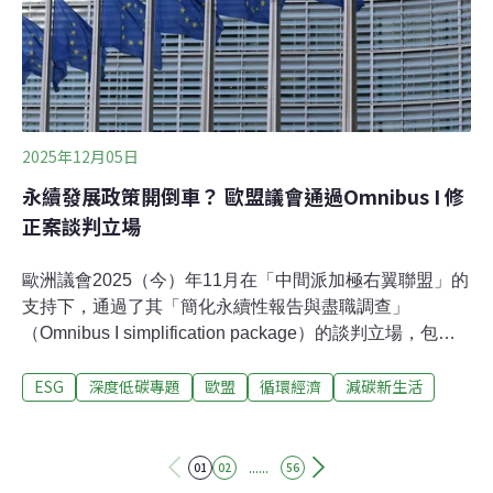
減少了7%，主要是因為使用私人汽車的每日里程數下降，
比2017年足足減少了2億公里。相
2025年12月05日
永續發展政策開倒車？ 歐盟議會通過Omnibus I 修
正案談判立場
歐洲議會2025（今）年11月在「中間派加極右翼聯盟」的
支持下，通過了其「簡化永續性報告與盡職調查」
（Omnibus I simplification package）的談判立場，包括
放寬受盡職調查指令約束公司的門檻、取消制裁以及撤銷
ESG
深度低碳專題
歐盟
循環經濟
減碳新生活
歐洲責任機制，降低義務的嚴格程度，這項修正案代表了
什麼？為何會被外界視為降低歐盟內企業永續責任，及弱
化永續發展法的力度？2025年11月13日，歐洲議會通過了
其針對「Omnibus I簡化永續性報告與盡職調查[1]的談判
......
01
02
56
立場，此為一項修改「盡職調查指令」（CSDDD[2]）、