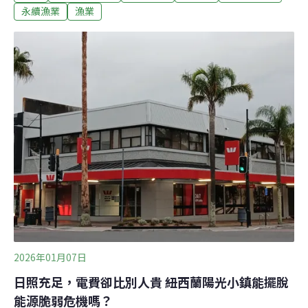
市（VanLandschoot & Sons Fish Market）是個傳承五代
永續漁業
漁業
的家族企業，長年在蘇必略湖捕魚，漁穫不錯的時候一次
可以捕到900多公斤的白鮭魚。然而，在剔除魚骨、魚頭
等部位後，留下的魚片往往只剩一半。「所以我們有數百
公斤剩餘的廢棄物，還不會帶來任何收入，」范蘭舒特父
子魚市總裁范蘭舒特（Dennis VanLandschoot）說，「這
其中有商業上的考量，但我們也要捫心自問：『我們應該
怎麼做才不辜負這些魚？』」答案很簡單：物盡其用。過
去， 范蘭舒特會將剩下的邊角料拿去做肥料，雖然減少了
垃圾，但這麼做並沒有收入進帳。如今，出現了
2026年01月07日
日照充足，電費卻比別人貴 紐西蘭陽光小鎮能擺脫
能源脆弱危機嗎？