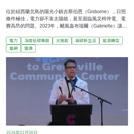
位於紐西蘭北島的陽光小鎮吉斯伯恩（Gisborne），日照
條件極佳，電力卻不靠太陽能，甚至面臨風災時停電、電
費高昂的問題。2023年，颶風嘉布瑞爾（Gabrielle）讓吉
斯伯恩電力中斷長達近10天，而吉斯伯恩的電價高居全紐
電力
深度低碳專題
太陽能
減碳新生活
能源轉型
西蘭第五名。偏遠小鎮吉斯伯恩 承擔高於全國的電價在吉
斯伯恩，一張電費帳單背後包括了四種服務費用：發電公
電網
電價
司Eastland Generation、負責國家電網的Transpower、地
區配電公司Firstlight Network以及電力零售商的營運服務
費用。有別於台灣實施全國統一電價，紐西蘭採行區域電
價，反映該地區的電力生產、傳輸、分送、零售與其他費
用。
2026年01月06日