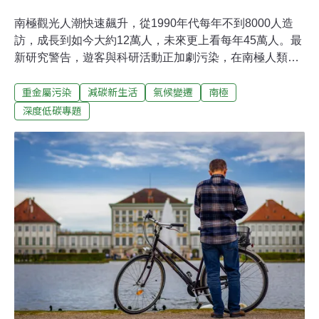
南極觀光人潮快速飆升，從1990年代每年不到8000人造
訪，成長到如今大約12萬人，未來更上看每年45萬人。最
新研究警告，遊客與科研活動正加劇污染，在南極人類活
動頻繁的區域，重金屬濃度比40年前高出10倍。每位造訪
重金屬污染
減碳新生活
氣候變遷
南極
南極的旅客所製造的碳排，就相當於歐洲個人一年的碳排
放。南極是許多人一生必去的夢幻景點，本來是地球上最
深度低碳專題
純淨、最遠離塵囂的地方，近年來卻湧入大量遊客以及科
研活動。最新研究指出，南極旅遊造成前所未有的碳排、
重金屬污染與生態干擾，再這樣下去，南極究竟還能承受
多少人去朝聖呢？「最耗能的旅行」 南極遊客未來上看45
萬人據《歐洲新聞台》報導，根據《自然永續期刊》
（Nature Sustainability）與國際南極旅遊協會（IAATO）
統計，1990年代每年造訪南極的旅客不到8000人，但
2024、2025年的旅客已暴增至11.8萬人，其中超過8萬人
會登島，其他大約3.6萬人從甲板遠眺。如果