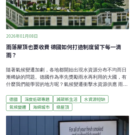
2026年01月08日
雨落屋頂也要收費 德國如何打造制度留下每一滴
雨？
隨著氣候變遷加劇，各地都開始出現水資源分布不均而日
漸稀缺的問題。德國作為率先獎勵雨水再利用的大國，有
什麼我們能學習的地方呢？氣候變遷衝擊水資源供應 雨水
收集成新解？長久以來，歐洲地區的氣候溫和、雨量穩
德國
深度低碳專題
減碳新生活
水資源短缺
定，適合人們居住，然而，隨著氣候變遷的影響增加，水
資源短缺和乾旱發生頻率及範圍擴大，水資源短缺的問題
氣候變遷
海綿城市
綠屋頂
也開始浮上檯面。歐洲環境署（EEA）2024年發布的報告
指出，歐洲水資源正面臨日益嚴重的污染和過度使用壓
力，而氣候變遷讓水資源取得和管理更具挑戰性，每年歐
洲已有超過40%的人口受到水資源壓力的影響，同時還可