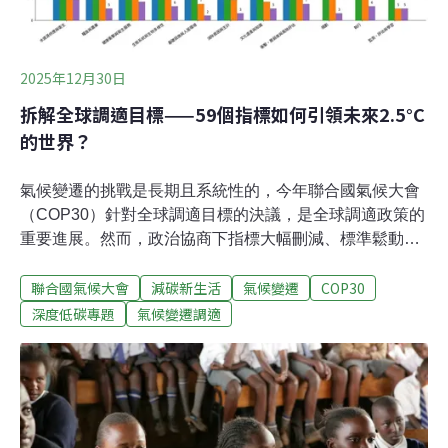
更增加了75%。用純棉內襯取代塑膠材質在美國知名創業
實境節目「創智贏家」（Shark Tank）獲得投資的環保尿
布品牌Kudos Diapers，即是以性能卓越的環保尿布，成
2025年12月30日
功打入大型連鎖超市Target，銷量也獲得翻倍成
拆解全球調適目標——59個指標如何引領未來2.5°C
的世界？
氣候變遷的挑戰是長期且系統性的，今年聯合國氣候大會
（COP30）針對全球調適目標的決議，是全球調適政策的
重要進展。然而，政治協商下指標大幅刪減、標準鬆動，
也引發問責與落實疑慮。這套制度能否在即將到來的第二
聯合國氣候大會
減碳新生活
氣候變遷
COP30
次全球盤點中發揮效用，引領各國強化國家調適計畫？本
次COP30通過了最終決議文「全球共作：全球集結因應氣
深度低碳專題
氣候變遷調適
候變遷」（Global Mutirão: Uniting humanity in a global
mobilization against climate change）直指過去十年來，
各項減碳政策雖然已將世紀末增溫由《巴黎協定》的4°C
抑制至2.3~2.5°C，但即便在2.5°C的情境中，仍將超過調
適極限（adaptation limits）。依據政府間氣候變遷專門委