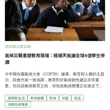
員會（IPCC）分析，一旦增溫達到2.5°C，代表過往每10
年才會出現一次的熱浪會變成每2年發生一次；每十年發
生一次
2025年12月23日
氣候災難重塑教育現場：極端天氣讓全球4億學生停
課
今年聯合國氣候大會（COP30）健康、教育和人權的主題
日，與會代表一致強調，教育對於氣候韌性建設非常重
要。但在談氣候教育之前，你知道氣候變遷正在搶走下一
代的上學機會嗎？全球已有4億學生因極端天氣事件失去
減碳新生活
氣候變遷
熱浪
兒童
高溫
學習機會，在許多低收入國家，停課已成常態。當下一代
的受教權正受到氣候變遷侵蝕，全球該如何應對？極端天
深度低碳專題
氣事件如何迫使孩子中斷學習洪水、颱風、乾旱與熱浪等