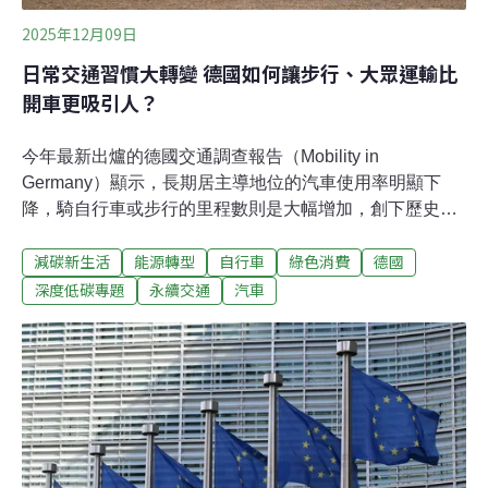
2025年12月09日
日常交通習慣大轉變 德國如何讓步行、大眾運輸比
開車更吸引人？
今年最新出爐的德國交通調查報告（Mobility in
Germany）顯示，長期居主導地位的汽車使用率明顯下
降，騎自行車或步行的里程數則是大幅增加，創下歷史新
高。在全歐盟致力節能減碳的當下，作為歐洲最大經濟體
減碳新生活
能源轉型
自行車
綠色消費
德國
的德國，早在2021年就通過《國家自行車交通計劃
3.0》，喊出「2030年全國每日平均騎行里程數要比2017
深度低碳專題
永續交通
汽車
年多出一倍」的目標，並且自2002年開始大力投入人行道
基礎建設。具體成果顯現在由德國交通部主導的Mobility in
Germany報告中，這項調查在2023年4月到2024年7月期
間訪問了超過21.8萬戶家庭與約42萬人。報告顯示，德國
人的日常交通行為呈現「更少開車、更常步行與騎自行
車」的長期趨勢，在城市地區尤其顯著。更多德國人騎自
行車、選擇步行2023年，德國人的總移動里程數比2017年