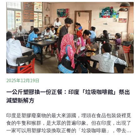
極端天氣事件帶來的災難不僅影響生態環境，還對社會各
層面造成深遠的影響，其中也包含教育系統。根據世界銀
行去（2024）年發布的報告，從2022年開始，全球有多達
4億名學生因極端天氣事件停課或無法正常上學，錯過學
習的機會。聯合國兒童基金會（UNICEF）指出，去年每
七名學生中，至少就有一人因氣候災害而中斷學業。在許
多低收入國家，如南蘇丹和印度，學校停課成為常態。極
端高溫是氣候變遷最直接的影響之一。救助兒童會（Save
the Children）指出
2025年12月19日
一公斤塑膠換一份正餐：印度「垃圾咖啡館」祭出
減塑新解方
印度是塑膠廢棄物的最大來源國，埋頭在食品包裝袋裡覓
食的牛隻和猴群，是大眾的普遍印象。但在印度，出現了
一家可以用塑膠垃圾換取正餐的「垃圾咖啡廳」，帶去一
公斤塑膠垃圾能換一份正餐、半公斤能換一份早餐，為印