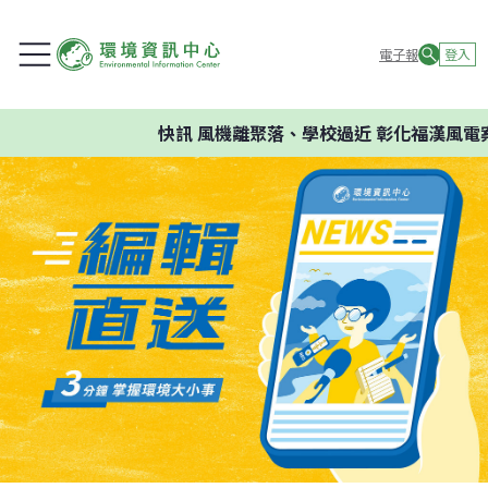
電子報
登入
快訊
風機離聚落、學校過近 彰化福漢風電案