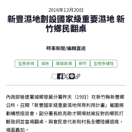
2016年12月20日
新豐濕地劃設國家級重要濕地 新
竹鄉民翻桌
時事新聞
/
編輯直送
生態保育
濕地
環境政策
新竹
生物多樣性
內政部營建署城鄉發展分署昨天（19日）在新竹縣新豐鄉
公所，召開「新豐國家級重要濕地保育利用計畫」範圍規
劃構想座談會，副分署長姚克勛才開場就被反對的鄉民打
斷致詞並當場翻桌，與會民意代表和村長全體陸續退席，
場面尷尬。