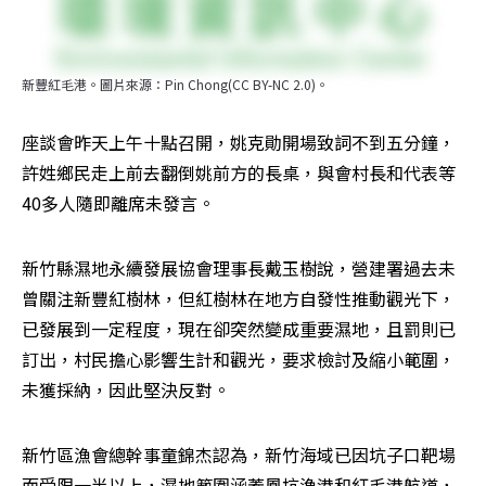
新豐紅毛港。圖片來源：Pin Chong(CC BY-NC 2.0)。
座談會昨天上午十點召開，姚克勛開場致詞不到五分鐘，
許姓鄉民走上前去翻倒姚前方的長桌，與會村長和代表等
40多人隨即離席未發言。
新竹縣濕地永續發展協會理事長戴玉樹說，營建署過去未
曾關注新豐紅樹林，但紅樹林在地方自發性推動觀光下，
已發展到一定程度，現在卻突然變成重要濕地，且罰則已
訂出，村民擔心影響生計和觀光，要求檢討及縮小範圍，
未獲採納，因此堅決反對。
新竹區漁會總幹事童錦杰認為，新竹海域已因坑子口靶場
而受限一半以上，濕地範圍涵蓋鳳坑漁港和紅毛港航道，