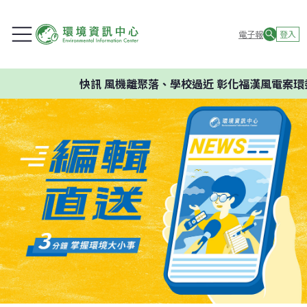
電子報
登入
快訊
風機離聚落、學校過近 彰化福漢風電案環