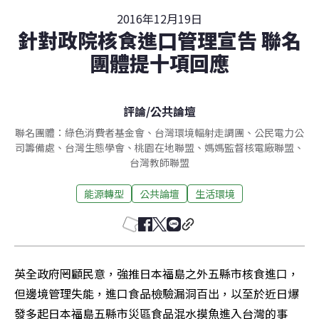
2016年12月19日
針對政院核食進口管理宣告 聯名
團體提十項回應
評論
/
公共論壇
聯名團體：綠色消費者基金會、台灣環境輻射走調團、公民電力公
司籌備處、台灣生態學會、桃園在地聯盟、媽媽監督核電廠聯盟、
台灣教師聯盟
能源轉型
公共論壇
生活環境
英全政府罔顧民意，強推日本福島之外五縣市核食進口，
但邊境管理失能，進口食品檢驗漏洞百出，以至於近日爆
發多起日本福島五縣市災區食品混水摸魚進入台灣的事