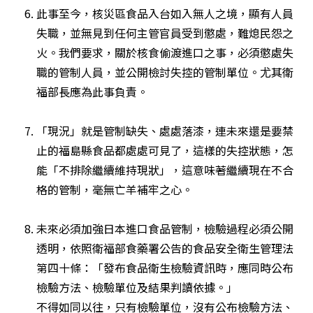
此事至今，核災區食品入台如入無人之境，顯有人員
失職，並無見到任何主管官員受到懲處，難熄民怨之
火。我們要求，關於核食偷渡進口之事，必須懲處失
職的管制人員，並公開檢討失控的管制單位。尤其衛
福部長應為此事負責。

「現況」就是管制缺失、處處落漆，連未來還是要禁
止的福島縣食品都處處可見了，這樣的失控狀態，怎
能「不排除繼續維持現狀」，這意味著繼續現在不合
格的管制，毫無亡羊補牢之心。

未來必須加強日本進口食品管制，檢驗過程必須公開
透明，依照衛福部食藥署公告的食品安全衛生管理法
第四十條：「發布食品衛生檢驗資訊時，應同時公布
檢驗方法、檢驗單位及結果判讀依據。」

不得如同以往，只有檢驗單位，沒有公布檢驗方法、