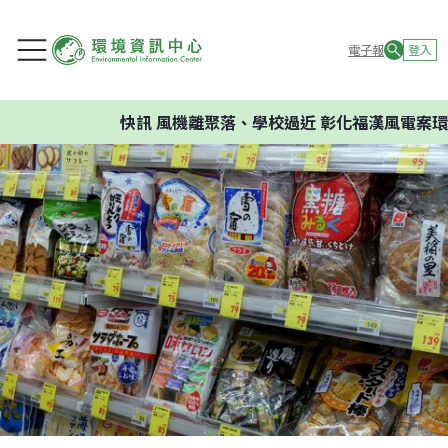
電子報
登入
快訊
風機離聚落、學校過近 彰化福漢風電案環委