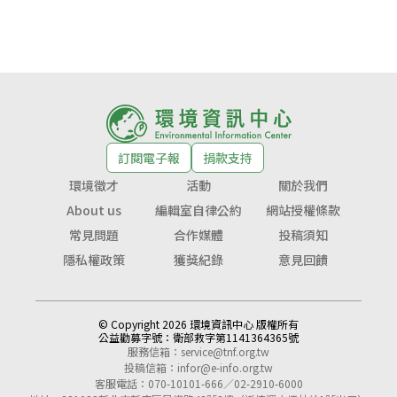
訂閱電子報
捐款支持
環境徵才
活動
關於我們
About us
編輯室自律公約
網站授權條款
常見問題
合作媒體
投稿須知
隱私權政策
獲獎紀錄
意見回饋
© Copyright 2026 環境資訊中心 版權所有
公益勸募字號：
衛部救字第1141364365號
服務信箱：
service@tnf.org.tw
投稿信箱：
infor@e-info.org.tw
客服電話：070-10101-666／02-2910-6000