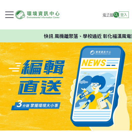
電子報
登入
快訊
風機離聚落、學校過近 彰化福漢風電