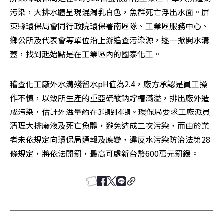
污染，大排水體呈現混濁乳白色，魚群死亡浮出水面。屏
東縣環保局會同行政院環保署南區隊、工業區服務中心、
鄉公所及代表會等單位沿上游追查污染源，逐一掀開水溝
蓋，找到起始點是在工業區內的國泰化工。
稽查化工廠外水溝殘留水pH值為2.4，廠方承認是員工操
作不慎，以致所生產的重亞硫酸鈉貯槽滿溢，排出廠外造
成污染，估計外溢量約在3噸到4噸。環保局要求工廠派員
清理大排廢液及死亡魚體，避免造成二次污染，而由於業
者未依規定向環保局通報及應變，違反水污染防治法第28
條規定，將依法開罰，最高可處新台幣600萬元罰鍰。