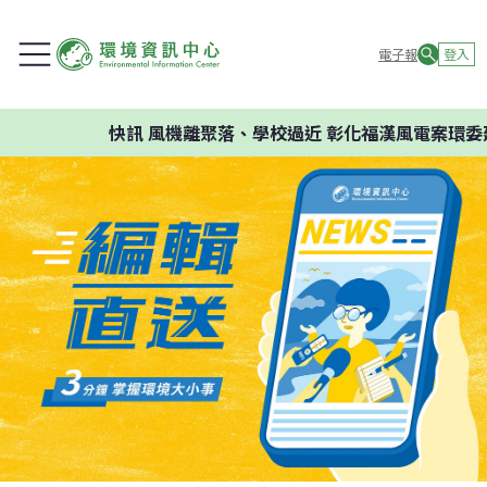
電子報
登入
快訊
風機離聚落、學校過近 彰化福漢風電案環委建