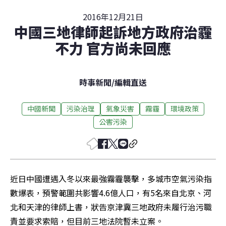
2016年12月21日
中國三地律師起訴地方政府治霾
不力 官方尚未回應
時事新聞
/
編輯直送
中國新聞
污染治理
氣象災害
霧霾
環境政策
公害污染
近日中國遭遇入冬以來最強霧霾襲擊，多城市空氣污染指
數爆表，預警範圍共影響4.6億人口，有5名來自北京、河
北和天津的律師上書，狀告京津冀三地政府未履行治污職
責並要求索賠，但目前三地法院暫未立案。