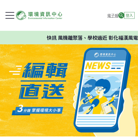
電子報
登入
快訊
風機離聚落、學校過近 彰化福漢風電