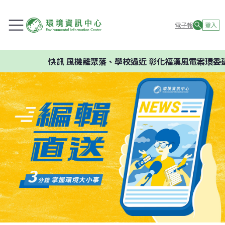
電子報
登入
快訊
風機離聚落、學校過近 彰化福漢風電案環委建