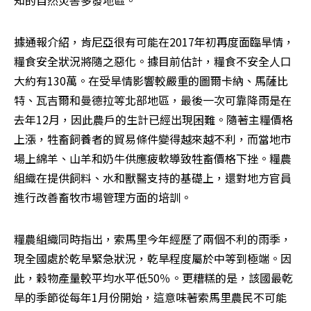
據通報介紹，肯尼亞很有可能在2017年初再度面臨旱情，
糧食安全狀況將隨之惡化。據目前估計，糧食不安全人口
大約有130萬。在受旱情影響較嚴重的圖爾卡納、馬薩比
特、瓦吉爾和曼德拉等北部地區，最後一次可靠降雨是在
去年12月，因此農戶的生計已經出現困難。隨著主糧價格
上漲，牲畜飼養者的貿易條件變得越來越不利，而當地市
場上綿羊、山羊和奶牛供應疲軟導致牲畜價格下挫。糧農
組織在提供飼料、水和獸醫支持的基礎上，還對地方官員
進行改善畜牧市場管理方面的培訓。
糧農組織同時指出，索馬里今年經歷了兩個不利的雨季，
現全國處於乾旱緊急狀況，乾旱程度屬於中等到極端。因
此，穀物產量較平均水平低50％。更糟糕的是，該國最乾
旱的季節從每年1月份開始，這意味著索馬里農民不可能