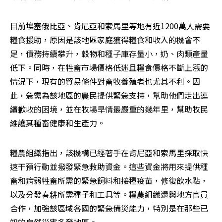
目前埃塞俄比亞、肯尼亞和索馬里等地有近1200萬人需要
糧食援助，原因是該地區家庭獲得糧食和收入的機會不
足，債務持續攀升，穀物和種子庫存量小，奶、肉類產量
低下。同時，在牲畜市場價格低迷且糧食價格不斷上漲的
情況下，現有的貿易條件對畜牧養殖者也尤其不利。因
此，急需為該地區的農民提供緊急支持，幫助他們走出連
續歉收的困境，並在牧場旱情最嚴重的幾年里，幫助牧民
維護其種畜健康和生產力。
糧農組織指出，該機構已經著手在肯尼亞和索馬里採取快
速干預行動並撥發緊急救助資金。這些資金將用來提供種
畜和病弱牲畜所需的緊急飼料和接種疫苗，修復飲水點，
以及分發春耕所需種子和工具等。糧農組織還與地方官員
合作，加強該區域各國的緊急備災能力，特別是在那些已
知的自然災害多發地區。　　