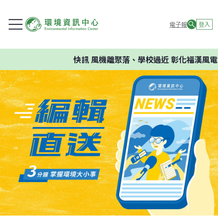
電子報
登入
快訊
風機離聚落、學校過近 彰化福漢風電