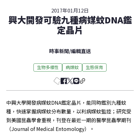
2017年01月12日
興大開發可驗九種病媒蚊DNA鑑
定晶片
時事新聞
/
編輯直送
生物多樣性
病媒蚊
生態保育
中興大學開發病媒蚊DNA鑑定晶片，能同時鑑別九種蚊
種，快速掌握病媒蚊分布數量，以利病媒蚊監控；研究受
到美國昆蟲學會重視，刊登在最近一期的醫學昆蟲學期刊
（Journal of Medical Entomology）。