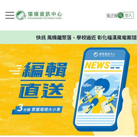
電子報
登入
快訊
風機離聚落、學校過近 彰化福漢風電案環