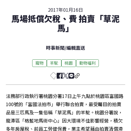
2017年01月16日
馬場抵償欠稅、費 拍賣「草泥
馬」
時事新聞
/
編輯直送
寵物
羊駝
桃園
動物福利
法務部行政執行署桃園分署17日上午九點於桃園區富國路
100號的「富國法拍市」舉行聯合拍賣，最受矚目的拍賣
品是三匹馬及一隻俗稱「草泥馬」的羊駝。桃園分署說，
龍潭區「格藍地馬術中心」因大環境不佳影響經營，積欠
多年房屋稅、前員工勞健保費，業主希望藉由拍賣清償滯