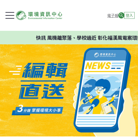
電子報
登入
快訊
風機離聚落、學校過近 彰化福漢風電案環