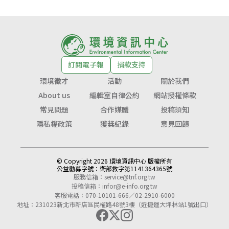
訂閱電子報
捐款支持
環境徵才
活動
關於我們
About us
編輯室自律公約
網站授權條款
常見問題
合作媒體
投稿須知
隱私權政策
獲獎紀錄
意見回饋
© Copyright 2026 環境資訊中心 版權所有
公益勸募字號：
衛部救字第1141364365號
服務信箱：
service@tnf.org.tw
投稿信箱：
infor@e-info.org.tw
客服電話：070-10101-666／02-2910-6000
地址：231023新北市新店區民權路48號3樓（近捷運大坪林站1號出口）