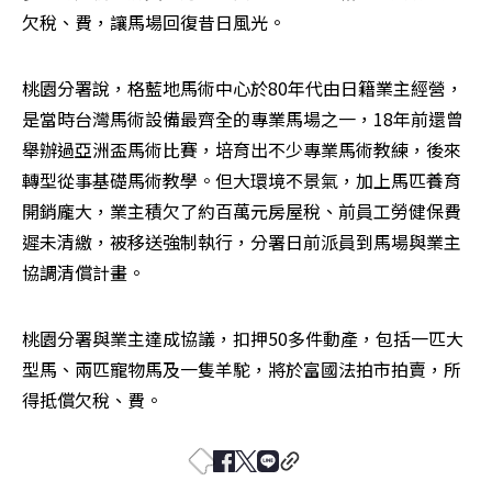
欠稅、費，讓馬場回復昔日風光。
桃園分署說，格藍地馬術中心於80年代由日籍業主經營，
是當時台灣馬術設備最齊全的專業馬場之一，18年前還曾
舉辦過亞洲盃馬術比賽，培育出不少專業馬術教練，後來
轉型從事基礎馬術教學。但大環境不景氣，加上馬匹養育
開銷龐大，業主積欠了約百萬元房屋稅、前員工勞健保費
遲未清繳，被移送強制執行，分署日前派員到馬場與業主
協調清償計畫。
桃園分署與業主達成協議，扣押50多件動產，包括一匹大
型馬、兩匹寵物馬及一隻羊駝，將於富國法拍市拍賣，所
得抵償欠稅、費。