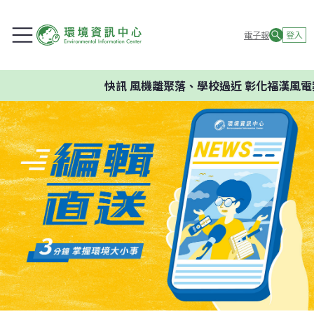
電子報
登入
快訊
風機離聚落、學校過近 彰化福漢風電