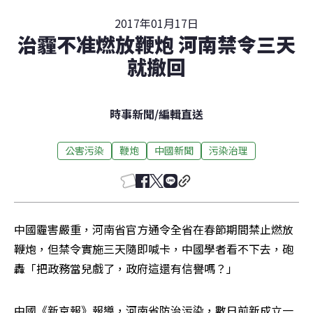
2017年01月17日
治霾不准燃放鞭炮 河南禁令三天
就撤回
時事新聞
/
編輯直送
公害污染
鞭炮
中國新聞
污染治理
中國霾害嚴重，河南省官方通令全省在春節期間禁止燃放
鞭炮，但禁令實施三天隨即喊卡，中國學者看不下去，砲
轟「把政務當兒戲了，政府這還有信譽嗎？」
中國《新京報》報導，河南省防治污染，數日前新成立一