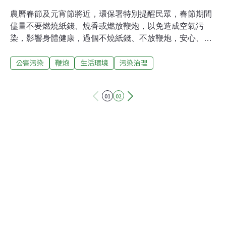
農曆春節及元宵節將近，環保署特別提醒民眾，春節期間
儘量不要燃燒紙錢、燒香或燃放鞭炮，以免造成空氣污
染，影響身體健康，過個不燒紙錢、不放鞭炮，安心、安
全、寧靜又環保的好年。環保署說，在春節期間及重要民
公害污染
鞭炮
生活環境
污染治理
俗節慶中，民眾都有在家祭拜祖先及神明，或到廟裡拜拜
祈福的習慣，常常會燒金紙、燒香、點蠟燭或燃放鞭炮，
以表達敬意，卻忽略了因燃燒所產生的空氣及噪音污染問
01
02
題，影響空氣品質及人體健康而不自知，且常引起民眾陳
情與抱怨，甚至造成火災，危及民眾身家安全。燒香及燒
紙錢產生的廢氣，對人體的健康是有危害的，根據消基會
過去的調查，紙錢燃燒會產生苯、甲苯及乙苯等化學物
質；燒香則會產生甲苯、乙腈、 1,3-丁二烯及苯等物質，
對身體部分器官有不良影響，有些成分如苯甚至會致癌，
不容忽視。此外，一些民俗或慶典活動施放鞭炮，亦會產
生噪音污染及環境污染問題。環保署建議，對於本身有氣
喘、呼吸道問題的民眾，以及老人或小孩等抵抗力較弱