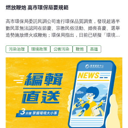
燃放鞭炮 高市環保局要規範
高市環保局委託民調公司進行環保品質調查，發現超過半
數民眾無法認同在節慶、宗教民俗活動、婚喪喜慶、選舉
造勢施放煙火或鞭炮；環保局指出，日前已研擬「環境維
護自治條例」，待議會通過即可開始管制燃放鞭炮。根據
污染治理
環境政策
公害污染
鞭炮
高雄
這項調查，有43.3%民眾認同特殊節慶、宗教民俗、婚喪
喜慶、選舉活動時施放煙火或鞭炮、54.2%不認同，另有
2.4%表示無明確意見；令調查人員訝異的是，不認同在特
殊日子放鞭炮者，以50歲以上的老年人比例最高。環保局
主秘張瑞琿說，環保局已將「高雄市環境維護管理自治條
例草案」送議會審議，未來可依第20條規定，制訂相關罰
則管制各項民俗、廟會、慶典及競選活動各式煙火使用。
另外，針對高市各種環境問題，民眾認為最嚴重是空氣汙
染，佔所有受訪者45.8%，其次依序是電線桿及路燈上的
違規廣告（23.1%）、地上檳榔汁及檳榔渣（18.8%）、
河川汙染（11.2%）、環境髒亂（10.1%）。