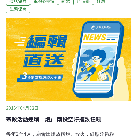
棲地保育
生物多樣性
新北
丹頂鶴
鞭炮
嚇亂飛，還要在空中閃躲沖天炮，引起愛鳥團體重視。
2015年11月28日丹頂鶴「阿丹」首次出現在金山居民附近
生態保育
的農田，接著隔日就繼續飛往三芝停留，民眾一開始還認
為是另一隻西伯利亞小白鶴來了，但經觀察後發現是保育
類丹頂鶴，市府動保人員也迅速介入保護，派員在棲地追
蹤觀察，並且拉上封鎖線及架設告示牌，避免丹頂鶴受到
過度干擾。「阿丹」不同於金山的小白鶴長期接觸人類，
牠至今仍充滿野性，對人類以及環境仍充滿警覺也容易受
驚嚇，鳥友前往拍攝時都會特別注意，避免去刺激「阿
丹」，但日前卻有人發現，因為棲地附近有新廟落成，放
鞭炮敲鑼打鼓慶祝，讓「阿丹」被嚇到在天空不斷盤旋不
敢落地，途中還要閃躲沖天炮的爆炸，直到炮聲停
2015年04月22日
宗教活動連環「炮」 南投空汙指數狂飆
每年2至4月，廟會因燃放鞭炮、煙火，細懸浮微粒