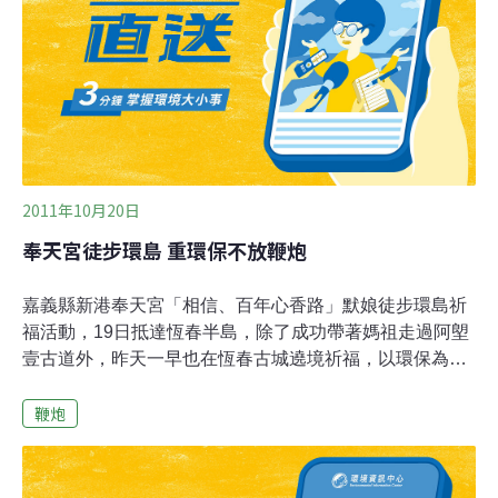
境。
2011年10月20日
奉天宮徒步環島 重環保不放鞭炮
嘉義縣新港奉天宮「相信、百年心香路」默娘徒步環島祈
福活動，19日抵達恆春半島，除了成功帶著媽祖走過阿塱
壹古道外，昨天一早也在恆春古城遶境祈福，以環保為訴
求的環島活動，全程都不燃放鞭炮以掌聲代替，吸引恆春
鞭炮
地上數百名信徒前往陪走。環島活動發言人林伯奇說，活
動開始之後，徒步人數從開始的50人一路增加到120多
人，說也奇怪，以環保為主軸的環島活動似乎也受到媽祖
的肯定，當工作人員安排路線，以擲筊決定走台九線或是