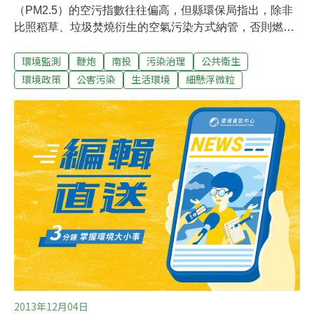
（PM2.5）的空污指數往往偏高，但縣環保局指出，除非
比照稻草、垃圾焚燒衍生的空氣污染方式納管，否則燃放
鞭炮、煙火衍生的空污目前仍然無「法」可管，建請中央
環境監測
鞭炮
南投
污染治理
公共衛生
正視並修訂相關法規。今二十一日（農曆三月三日）係玄
天上帝（俗稱帝爺公）聖誕，昨日縣內供奉帝爺公的宮廟
環境政策
公害污染
生活環境
細懸浮微粒
紛紛舉辦祝壽活動，如名間鄉受天宮號召帝爺公乾兒子及
乾女兒回娘家、集集鎮武昌宮則辦理康樂晚會活動，鞭炮
聲四起，另埔里日前也因宮廟燃放鞭炮、煙火，細懸浮微
粒濃度還一度破表。環保局表示，細懸浮微粒濃度區分10
個等級，4級以上便有害人體健康，惟鞭炮、煙火管理目
前屬於消防單位職責，且僅就堆置、施放等安全性進行管
理，空污方面並無法條予以約束，令該局備感無奈。該局
強調，2至3月係土地公、帝爺公及媽祖的聖誕廟會季節，
對於類似宗教文化活動，也絕對尊重，但根據監測結果，
今年1月細懸浮微粒濃度多半在35毫克低等級以下
2013年12月04日