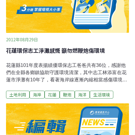
2012年08月29日
花蓮環保志工淨灘感慨 籲勿燃鞭炮傷環境
花蓮縣101年度表揚績優環保志工爸爸共有36位，感謝他
們在全縣各鄉鎮協助守護環境清潔，其中志工林添富在花
蓮市淨灘有10年了，看著海岸線逐漸內縮相當感傷環境變
遷外，他說民眾能做到的就是別再買鞭炮到海邊燃放，製
土地利用
海岸
花蓮
鞭炮
海洋
生活環境
造垃圾很不好。來自救國團花蓮縣真善美聯誼會所推薦的
環保志工林添富，退休後熱心參與公益活動，而他最常去
的地方就是花蓮市海邊，包括南濱海岸、七星潭海岸等淨
灘工作，一做就是10年，林爸爸說這10年環境變遷，海岸
越來越靠近，大自然的力量令人敬畏，也讓他更在意人們
的作為，那就是愛護海灘，絕對別在海邊點鞭炮，破壞環