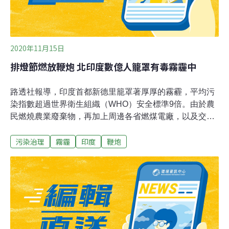
2020年11月15日
排燈節燃放鞭炮 北印度數億人籠罩有毒霧霾中
路透社報導，印度首都新德里籠罩著厚厚的霧霾，平均污
染指數超過世界衛生組織（WHO）安全標準9倍。由於農
民燃燒農業廢棄物，再加上周邊各省燃煤電廠，以及交通
工具廢氣和無風天氣，新德里的空氣污染通常在10月和11
污染治理
霧霾
印度
鞭炮
月惡化。德里首席部長克里瓦爾（Arvind Kejriwal）在排
燈節前就禁止燃放和銷售鞭炮，但新德里居民仍施放大量
煙火慶祝排燈節，一直持續到今天（15日）凌晨，空氣污
染更加惡化。由於2019冠狀病毒疾病（COVID-19）疫情
肆虐，在新德里這個2000多萬人的城市，已確診超過40萬
例，這也讓人們更加警覺悶人的霧霾對健康的危害；醫生
警告說，呼吸道疾病將急遽增加。