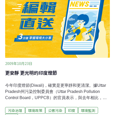
走較難步行的阿塱壹古道到恆春時，媽祖竟然連三個聖筊
希望走阿塱壹，力挺自然生態的旨意讓信徒們稱奇，也是
首度有神轎挑戰阿塱壹古道成功。林伯奇表示，以「相
信」、「環保」、「祈福」為主題的徒步環島活動，沒有
鞭炮聲和漫天煙硝，還帶著象徵環保的北極熊布偶隨行，
完全不同於傳統的陣頭遶境活動，希望在媽祖帶領下，走
出一條有別於傳統的環保宗教新文化。
2009年10月23日
更安靜 更光明的印度燈節
今年印度燈節(Diwali)，確實是更寧靜和更清潔。據Uttar
Pradesh州污染控制委員會（Uttar Pradesh Pollution
Control Board，UPPCB）的官員表示，與去年相比，今
年燃放較少鞭炮是主因，雖然在住宅區鞭炮燃放的尖峰時
污染治理
環境政策
公害污染
印度
環境監測
間噪音達到約112分貝，但是在允許的限度內(125-145分