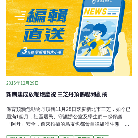
葉彥伯等人都到場參與；魏明谷強調，鼓勵用電子鞭炮就
是環保寺廟很好的開始。葉光芃在論壇中指出，每個人1
天所吃的東西，或是喝下的水，都比不上所呼吸的空氣來
得重要，所以環保廟宇是健康空氣第1步，也就是「以鮮
花取代燒香」、「漸進式減香、停香爐、停放鞭炮」、
「電子鞭炮取代傳統鞭炮」，打造環保廟宇、綠色媽祖。
葉光芃以2016年大甲媽祖遶境的空氣監測數值為例，他指
出，遶境時瞬間PM2.5（細懸浮微粒）濃度都是紫爆等級
的數10倍，由於PM2.5會對健康造成不良
2015年12月29日
新廟建成放鞭炮慶祝 三芝丹頂鶴嚇到亂飛
保育類瀕危動物丹頂鶴11月28日落腳新北市三芝，如今已
屆滿1個月，社區居民、守護辦公室及學生們一起保護
「阿丹」安全，前來拍攝的鳥友也都會自律維護生態，但
日前附近因有新廟落成，放鞭炮慶祝卻讓「阿丹」受到驚