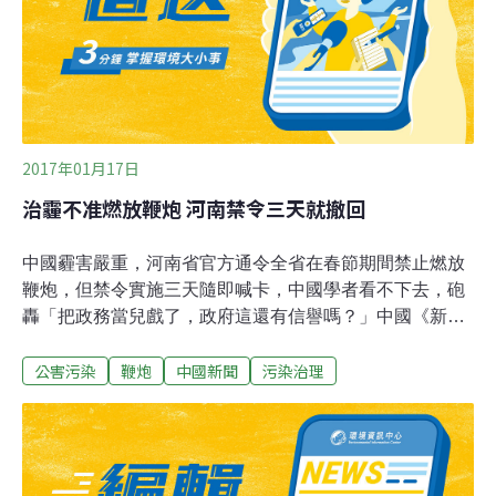
2017年01月17日
治霾不准燃放鞭炮 河南禁令三天就撤回
中國霾害嚴重，河南省官方通令全省在春節期間禁止燃放
鞭炮，但禁令實施三天隨即喊卡，中國學者看不下去，砲
轟「把政務當兒戲了，政府這還有信譽嗎？」中國《新京
報》報導，河南省防治污染，數日前新成立一個官方組
公害污染
鞭炮
中國新聞
污染治理
織，本月14日發出緊急通知，要求全省包括鄉鎮、農村在
春節期間全面禁止燃放煙花爆竹。禁令引發近百名爆竹經
銷商16日走上街頭表達不滿。業者表示，河南省有約250
家煙花爆竹公司，庫存量價值約7.5億元（約台幣33.75億
元），政策沒有緩衝期，且挑在農曆春節期間，違反傳統