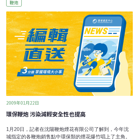
貝)。而空氣污染的狀況將在分析數據後才可確認後。
鞭炮
2009年01月22日
環保鞭炮 污染減輕安全性也提高
1月20日，記者在沈陽鞭炮煙花有限公司了解到，今年沈
城指定的各鞭炮銷售點中環保類的煙花爆竹唱上了主角。