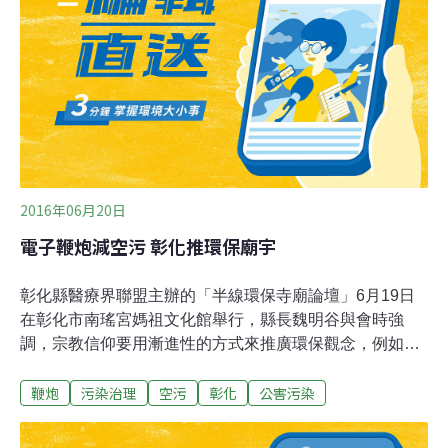
風俗。這項禁令發佈施行僅三天，就在業者陳情當天下
午，該組織就撤回文件。
2016年06月20日
電子鞭炮減空污 彰化推環保廟宇
彰化縣醫療界聯盟主辦的「半線環保寺廟論壇」6月19日
在彰化市南瑤宮媽祖文化館舉行，縣長魏明谷與會時強
調，宗教信仰要用漸進性的方式來推廣環保觀念，例如用
環保電子鞭炮取代一般的鞭炮，讓空氣品質越來越好！6
鞭炮
污染治理
空污
彰化
公害污染
月19日魏明谷以行動支持「健康好空氣」的環保主張，台
灣健康空氣行動聯盟發起人葉光芃、彰化縣醫療界聯盟理
事長蔡志宏、縣議員林世賢、環保局長江培根、衛生局長