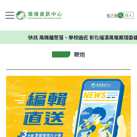
電子報
登入
快訊
風機離聚落、學校過近 彰化福漢風電案環委建議不應開
鞭炮