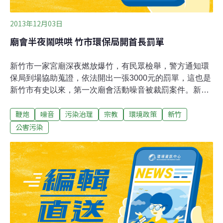
2013年12月03日
廟會半夜鬧哄哄 竹市環保局開首長罰單
新竹市一家宮廟深夜燃放爆竹，有民眾檢舉，警方通知環
保局到場協助蒐證，依法開出一張3000元的罰單，這也是
新竹市有史以來，第一次廟會活動噪音被裁罰案件。新竹
市環保局指出，日前新竹市某宮廟廟會活動持續至深夜10
鞭炮
噪音
污染治理
宗教
環境政策
新竹
點以後，由於煙火爆竹聲響過大，引發民眾抱怨，警方勸
阻沒有立即改善，於是轉請環保局協助。環保局稽查人員
公害污染
到場後，已經是深夜11點30分，但廟會燃放煙火和爆竹的
情形依然故我，環保局於是依噪音管制法，開出一張3000
元的罰單，這也是新竹市廟會活動第一次被裁罰案件。環
保局強調，依「噪音管制法」公告內容，各類噪音管制區
內，晚間10點到第二天清晨6點，不得燃放爆竹及煙火，
違者處新臺幣3000元以上30000元以下罰款，並令立即改
善，如果未改善者，得按次處罰。