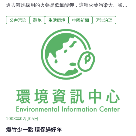
過去鞭炮採用的火藥是低氯酸鉀，這種火藥污染大、噪音
大，像拉炮、摔炮、砸炮、地老鼠、鑽天猴和各種禮花彈
公害污染
鞭炮
生活環境
中國新聞
污染治理
等品種，噪音高達160—180分貝以上。今年沈陽市燃放煙
花爆竹品種，裝填的火藥成分改為高氯酸鉀，不僅噪音降
下來了，污染也減輕了，安全性更是大大提高。
2008年02月05日
爆竹少一點 環保過好年