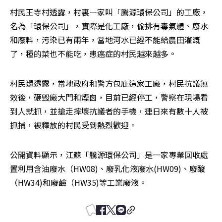
村民王寺村透露，村裏一家叫「騰源環保公司」的工廠，
名為「環保公司」，實際是化工廠，偷排有毒氣體、廢水
和廢料，污染已有兩年，當地河水已經不能給農田灌溉
了，種的菜也不能吃，患癌症的村民越來越多。
村民還透露，當地政府和警方包庇這家工廠，村民抗議無
效後，砸毀廠大門和煙囪，目前已經停工，警察在現場看
到人就抓，並搶走摔壞抗議者的手機，連日來有數十人被
抓捕，被釋放的村民受到熱烈歡迎。
公開資料顯示，江蘇「騰源環保公司」是一家專業回收處
置利用含油廢水（HW08)、廢乳化液廢水(HW09)、廢酸
（HW34)和廢鹼（HW35)等工業廢液。