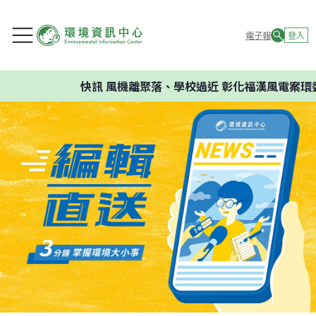
電子報
登入
快訊
風機離聚落、學校過近 彰化福漢風電案環委