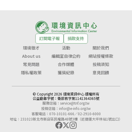
訂閱電子報
捐款支持
環境徵才
活動
關於我們
About us
編輯室自律公約
網站授權條款
常見問題
合作媒體
投稿須知
隱私權政策
獲獎紀錄
意見回饋
© Copyright 2026 環境資訊中心 版權所有
公益勸募字號：
衛部救字第1141364365號
服務信箱：
service@tnf.org.tw
投稿信箱：
infor@e-info.org.tw
客服電話：070-10101-666／02-2910-6000
地址：231023新北市新店區民權路48號3樓（近捷運大坪林站1號出口）