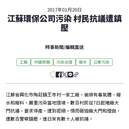
2017年01月20日
江蘇環保公司污染 村民抗議遭鎮
壓
時事新聞
/
編輯直送
工廠
中國新聞
污染治理
廢水
公害污染
江蘇省興化市陶莊鎮王寺村一家工廠，偷排有毒氣體、廢
水和廢料，嚴重污染當地環境，數百村民從7日起堵廠大
門抗議，要求停產，遭到拒絕，憤而砸毀廠大門和煙囪，
遭數百警察鎮壓，連日來有數十人被抓捕。