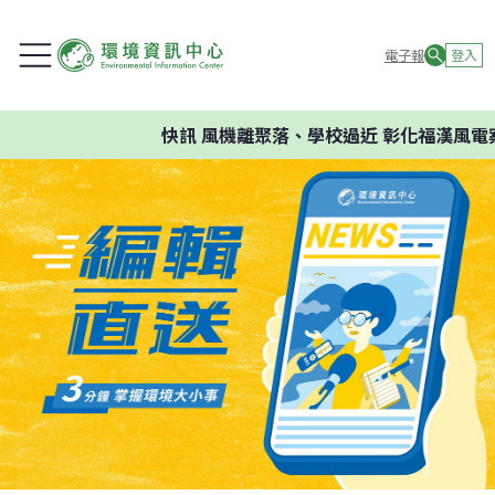
電子報
登入
快訊
風機離聚落、學校過近 彰化福漢風電案