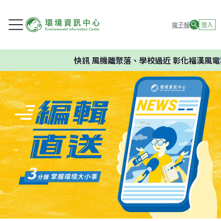
電子報
登入
快訊
風機離聚落、學校過近 彰化福漢風電