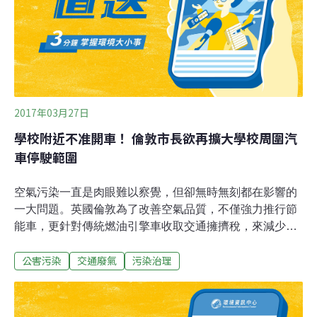
口）。
2017年03月27日
學校附近不准開車！ 倫敦市長欲再擴大學校周圍汽
車停駛範圍
空氣污染一直是肉眼難以察覺，但卻無時無刻都在影響的
一大問題。英國倫敦為了改善空氣品質，不僅強力推行節
能車，更針對傳統燃油引擎車收取交通擁擠稅，來減少汽
車進城的數量。只是現任倫敦市長Sadiq Khan覺得這些都
公害污染
交通廢氣
污染治理
還不夠，認為學校周圍應該要完全禁止汽車通行才是。倫
敦市長Sadiq Khan日前強力指責，英國國會議員Philip
Hammond，在新的財政預算案中不積極推行針對高污染
車輛爭取更高的稅金。因為倫敦市區的空氣污染相當嚴