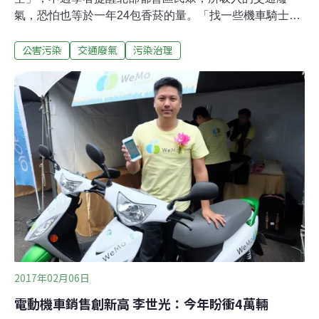
氣，恐怕也等於一年24包香菸的量。「找一些機車騎士身
上帶著儀器，才可以知道真實的狀況。」呼吸重症學者杜
公害污染
交通廢氣
污染治理
克大學教授黃裕欽提醒，台灣目前缺乏相關的調查，環署
的監測儀器也在十公尺高度，並沒有實際反映了民眾在交
通繁忙地段所攝入的空污。黃裕欽21日受立委吳焜裕、林
靜儀、陳曼麗、邱泰源、劉建國等邀請，前往立院演講。
黃裕欽指出，PM2.5在鄰近交通繁忙的地段更高，汽機車
廢氣與街上的沙塵是兩大主要的來源，但最後能夠進入肺
部的正是汽機車廢氣，衝擊著機車族、行人與慢跑健身
者。「根本是慢性自殺！」黃裕欽如此看待著在中正紀念
堂、大安森林公園外圍慢跑者，提醒他們置身在PM2.5最
高的地方。黃裕欽甚至懷疑，不時有慢跑者發生猝死事
件，也許與空污也有部分關連。黃裕欽估算，即便是非吸
煙者，深處在空污環境中，一個月約攝入720毫克
2017年02月06日
電動機車銷售創新高 李世光：今年盼衝4萬輛