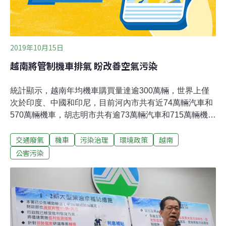
2019年10月15日
越南將管制機車排氣 盼改善空氣污染
統計顯示，越南年均機車購買量達逾300萬輛，世界上僅
次於印度、中國和印尼，目前河內市共有近74萬輛汽車和
570萬輛機車，胡志明市共有逾73萬輛汽車和715萬輛機
車。越南目前沒有機車排氣等定期檢驗制度。機車排氣被
交通廢氣
機車
污染治理
環境政策
越南
視為越南各城市最大空氣污染來源之一。越南「民智報」
新聞網站10日報導，南部胡志明市交通廳以機車排氣污染
公害污染
可能嚴重影響到民眾身體健康為由表示，將與資源與環境
廳和越南機車製造商協會等單位討論制定機車排氣管制方
案，再向中央政府提交審核。此外，越南首都河內市資源
與環境廳日前舉行一項有關空氣污染的會議，越南環境總
局前副總局長黃楊松（Hoang Duong Tung）建議，政府
應實施機車排氣定期檢驗。