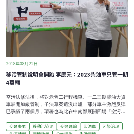
2018年08月22日
移污管制說明會開跑 李應元：2023柴油車只管一期
4萬輛
空污法修法後，將對老舊二行程機車、一二三期柴油大貨
車展開加嚴管制，子法草案還沒出爐，部分車主激烈反彈
已爭議了兩個月，環署也為此在中南部展開四場「空污法
修法移動源重點說明會」。21日第一場完成後，環保署長
交通廢氣
移動污染源
交通運輸
柴油車
污染治理
李應元對於未來子法釋出腹案，繼上回拋出二行程將從20
萬人口的都會區開始處理後，再表示2023年加嚴標準上路
能源轉型
環境政策
公害污染
生活環境