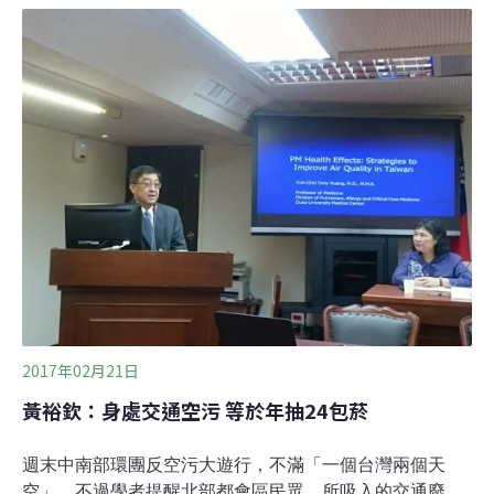
據數據顯示，2004年由空氣污染造成1700人過早死亡，平
均6000人住院。到2014年空氣污染造成的死亡下降超過
23%，下降至1300人，住院人數下降40%至3550人。但是
多倫多公共衛生部門主任說，自2014年起，近幾年的數據
幾乎沒有改變，污染情況並沒有得到改善。在2014年多倫
多取消了燒煤炭發電的計畫，對改善空氣狀況大有幫助。
現在，汽車廢氣排放是造成空氣污染的一大源頭。住得離
主幹道越近的人受空氣污染越嚴重。
2017年02月21日
黃裕欽：身處交通空污 等於年抽24包菸
週末中南部環團反空污大遊行，不滿「一個台灣兩個天
空」，不過學者提醒北部都會區民眾，所吸入的交通廢