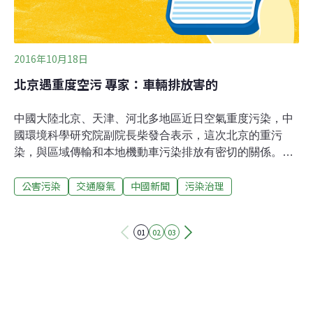
2016年10月18日
北京遇重度空污 專家：車輛排放害的
中國大陸北京、天津、河北多地區近日空氣重度污染，中
國環境科學研究院副院長柴發合表示，這次北京的重污
染，與區域傳輸和本地機動車污染排放有密切的關係。中
新社報導，最新監測顯示，北京16日空氣質量狀況屬於中
公害污染
交通廢氣
中國新聞
污染治理
度污染，首要污染物為細懸浮微粒（PM2.5）。15日，北
京曾出現重度污染。柴發合表示，這次重污染過程從10月
11日開始，由河北省中南部產生，後期京津冀北部地區污
01
02
03
染持續加重。14日，北京市PM2.5日均濃度為每立方公尺
242微克，空氣質量為重度污染，是區域內污染最重的城
市。