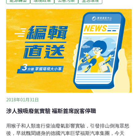
時，將優先處理25年以上第一期柴油車，約4萬台。「會
兼顧民眾健康及業者飯碗！」李應元22日下午回應前日台
中場移污說明會上柴油車業者的意見，表示環署正在與各
地縣市政府討論相關配套，例如空品維護區劃設、路邊攔
檢地點公布、檢驗方法檢討等，並就濾煙器安裝及汰舊補
助措施專案輔導等意見提出說明。「一定會有公聽研
商」，李應元強調，規劃的方案執行細節會持續與各界進
行溝通對話，依討論結果完成修正後才會公告實施，並有
足夠的宣導期，讓民眾有時間因應，「請車主不要擔
心」。由於目前約8萬台的一二三期大型柴油車，貢
2018年01月31日
涉人猴吸廢氣實驗 福斯首席說客停職
用猴子和人類進行柴油廢氣影響實驗，引發排山倒海眾怒
後，早就醜聞纏身的德國汽車巨擘福斯汽車集團，今天