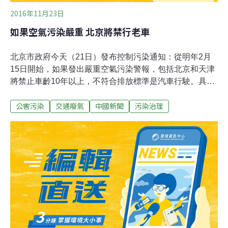
2016年11月23日
如果空氣污染嚴重 北京將禁行老車
北京市政府今天（21日）發布控制污染通知：從明年2月
15日開始，如果發出嚴重空氣污染警報，包括北京和天津
將禁止車齡10年以上，不符合排放標準是汽車行駛。具體
地說，從明年2月15日開始，為了控制北京空氣污染，如
公害污染
交通廢氣
中國新聞
污染治理
果發生嚴重空氣污染，就是出現「橙色」和「紅色」污染
警報時，將禁止車齡10年以上，不符合排放標準的汽車行
駛。該項措施適用範圍包括河北省，以及北京和天津。根
據北京市環保局調查顯示，北京市污染8%來自汽車排放的
廢氣。