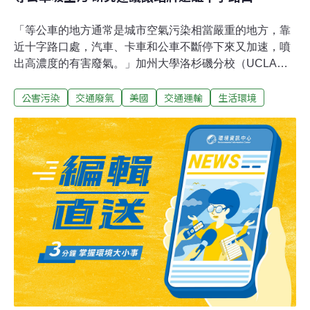
「等公車的地方通常是城市空氣污染相當嚴重的地方，靠
近十字路口處，汽車、卡車和公車不斷停下來又加速，噴
出高濃度的有害廢氣。」加州大學洛杉磯分校（UCLA）
大氣科學教授鮑爾森（Suzanne Paulson）發現了等公車
公害污染
交通廢氣
美國
交通運輸
生活環境
的空污隱憂。在許多城市，無論是在美國還是在其他國
家，等公車都可能需要15到25分鐘，甚至更久。鮑爾森主
導的研究顯示，讓公車停靠站遠離十字路口，可顯著減少
乘客接觸到的空氣污染。鮑爾森說：「廢氣中含有氣體和
大量超細顆粒，這些顆粒基本上不受環保局的管制，因為
EPA以重量管制懸浮顆粒，而這些顆粒重量很輕。我們的
測量顯示，交通相關的污染物濃度在十字路口附近達到峰
值，並隨著距離而急劇下降。」他的研究團隊指出，只要
將公車和輕軌站點從繁忙的十字路口移開120英尺，乘客
接觸到的污染物可大大減少。他們的研究在本月稍早刊登
在「環境污染」（Environmental Pollution）期刊。研究
人員