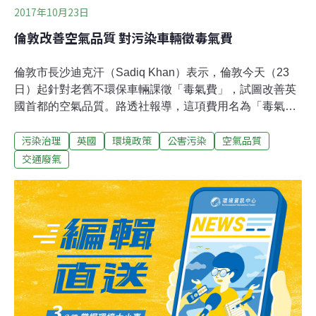
2017年10月23日
倫敦改善空氣品質 對污染車輛徵毒氣費
倫敦市長沙迪克汗（Sadiq Khan）表示，倫敦今天（23
日）起針對老舊不環保車輛課徵「毒氣費」，試圖改善英
國首都的空氣品質。路透社報導，這項費用名為「毒氣
費」（T-charge ），每天10英鎊，課徵對象大多是2006
污染治理
英國
環境政策
公害污染
空氣品質
年以前牌照的柴、汽油車，這些車輛不符合2005年歐盟汽
車排放標準Euro 4。新費用徵收時間在週間上午7時至下午
交通廢氣
6時，加上現有的11.5英鎊塞車稅（congestion tax），意
味著有些車主開車進入倫敦市中心每天需繳21.50英鎊（約
新台幣832元）的費用。