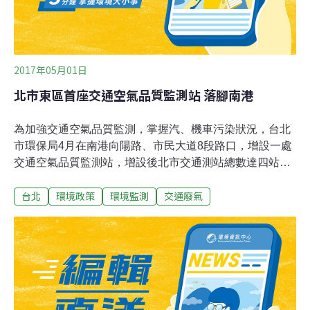
2017年05月01日
北市東區首座交通空氣品質監測站 落腳南港
為加強交通空氣品質監測，掌握汽、機車污染狀況，台北
市環保局4月在南港向陽路、市民大道8段路口，增設一處
交通空氣品質監測站，增設後北市交通測站總數達四站，
設置密度居全國之冠。環保局表示，一般空品測站多設於
台北
環境政策
環境監測
交通廢氣
學校或公務機關3或4樓頂，用以監測大氣環境中之空氣品
質；而交通空品測站則設於地面馬路旁，分析交通污染對
空氣品質的影響，監測結果可作為車輛廢氣管制之參考。
北市原設置15處空品測站，其中一般測站11站、交通測站
三站及公園測站一站。三處交通測站皆位於西區，分別為
中北測站（中山北路、南京東路口）、承德測站（承德
路、中正路口）及環保署大同測站（重慶北路、民權西路