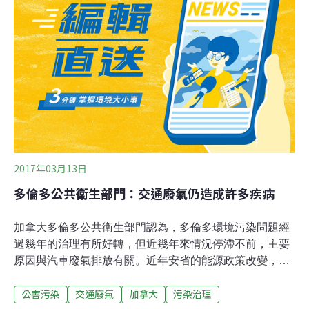
重，其中研究指出倫敦所有學校孩童，現在都受到嚴重的
空氣污染殘害，甚至可能造成長久性的影響。報告結論提
到，倫敦每年有高達 9000 人是死於空氣污染。雖然目前
倫敦市區已經有些學校周邊禁行汽車，但Sadiq Khan認為
範圍還要再擴大，讓其他行政區也相同跟進。使汽車完全
遠離學校周圍，以防止髒空氣繼續汙染學生。Sadiq Khan
還抨擊那些忽視空氣污染的政治家，舉例 50 年
2017年03月13日
多倫多公共衛生部門：交通廢氣仍造成許多疾病
加拿大多倫多公共衛生部門認為，多倫多環境污染問題經
過幾年的治理有所好轉，但近幾年來情況停滯不前，主要
原因與汽車廢氣排放有關。近年安省的能源政策改變，改
善了大多倫多地區空氣污染問題，但是根據多倫多公共衛
公害污染
交通廢氣
加拿大
污染治理
生部門說空氣污染仍是造成市民生病的重要原因之一。根