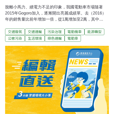
脫離小馬力、續電力不足的印象，我國電動車市場隨著
2015年Gogoro加入，逐漸開出亮麗成績單。去（2016）
年的銷售量比前年增加一倍，從1萬增加至2萬，其中
Gogoro就佔了1萬3000台，並帶動電動車市場朝向重型機
交通廢氣
交通運輸
污染治理
電動機車
能源轉型
車發展。經濟部長李世光表示，希望今年業績能再加倍。
在客群方面，電動車也從自用進軍到業界。包括物流、停
公害污染
生活環境
綠色運輸
電動車
車收費員、速食外送業者，都開始使用電動車。去年威摩
科技（WeMo）甚至開創台北市區的電動機車即時租賃服
務，讓電動車租用比借UBike還方便。七年電動車推動瓶
頸 GOGORO帶電動機車新趨勢政府從2009年年開始推動
電動車，多來進度始終緩慢不前，到2014年，年銷售量還
停留在4000台左右。2015年6月，有機車界的HTC之稱的
Gogoro打破過去電動車低馬力又續航力差的形象。馬力和
125 cc油車相當，極速可達90 km/h，甫推出半年就售出
3300台，當年全國年銷售量也上衝