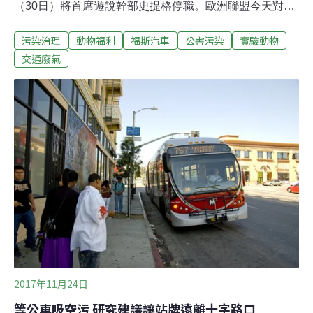
（30日）將首席遊說幹部史提格停職。歐洲聯盟今天對福
斯遭踢爆，資助讓猴子和人類吸入汽車柴油廢氣的實驗，
污染治理
動物福利
福斯汽車
公害污染
實驗動物
表達「震驚」。歐盟指出，這項測試「不道德且無法接
受」，敦促德國展開調查其國內汽車製造商捲入的新醜
交通廢氣
聞。相關事件在德國引發強烈抗議的同時，荷蘭媒體今天
報導，當地也曾對人類和動物進行類似測試「多年」，以
研究柴油排廢的影響。報導指出，2006年有志願者吸入柴
油引擎排放的稀釋廢氣，最長達兩個小時。荷蘭國家公共
衛生研究院（Dutch National Institute for Public Health）
毒物學家凱瑟（Flemming Casse）指出，這跟每天在熱
鬧城鎮或靠近高速公路吸入的廢氣程度類似。
2017年11月24日
等公車吸空污 研究建議讓站牌遠離十字路口