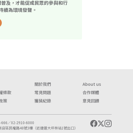
開普及，才能促成民眾的參與和行
持續為環境發聲。
關於我們
About us
權條款
常見問題
合作媒體
政策
獲獎紀錄
意見回饋
666／02-2910-6000
市新店區民權路48號3樓（近捷運大坪林站1號出口）