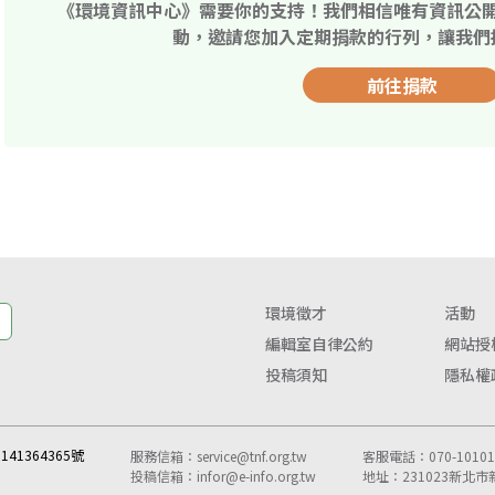
《環境資訊中心》需要你的支持！我們相信唯有資訊公
動，邀請您加入定期捐款的行列，讓我們
前往捐款
環境徵才
活動
編輯室自律公約
網站授
投稿須知
隱私權
41364365號
服務信箱：
service@tnf.org.tw
客服電話：070-10101-
投稿信箱：
infor@e-info.org.tw
地址：231023新北