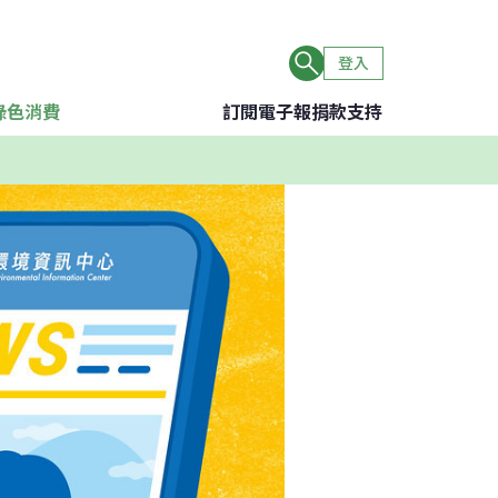
登入
綠色消費
訂閱電子報
捐款支持