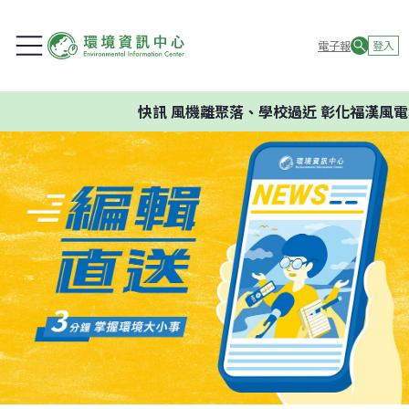
電子報
登入
快訊
風機離聚落、學校過近 彰化福漢風電