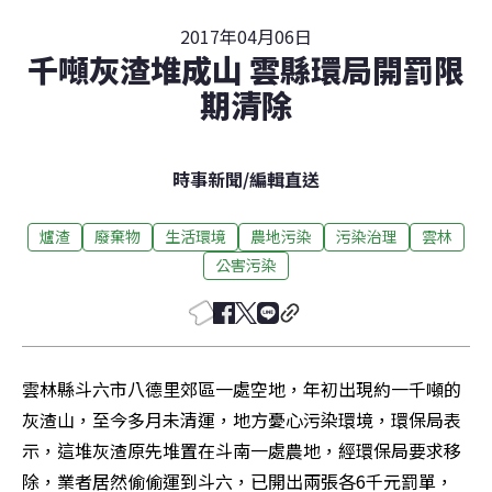
2017年04月06日
千噸灰渣堆成山 雲縣環局開罰限
期清除
時事新聞
/
編輯直送
爐渣
廢棄物
生活環境
農地污染
污染治理
雲林
公害污染
雲林縣斗六市八德里郊區一處空地，年初出現約一千噸的
灰渣山，至今多月未清運，地方憂心污染環境，環保局表
示，這堆灰渣原先堆置在斗南一處農地，經環保局要求移
除，業者居然偷偷運到斗六，已開出兩張各6千元罰單，