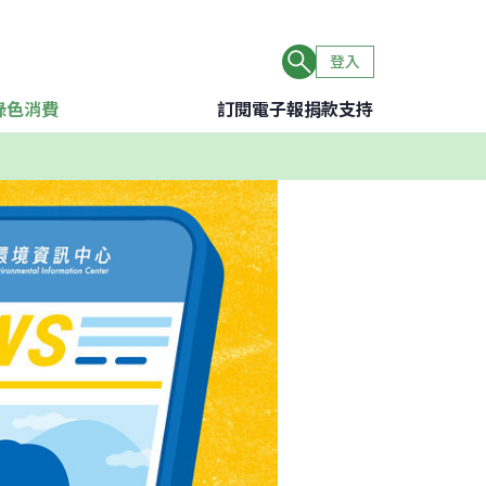
登入
綠色消費
訂閱電子報
捐款支持