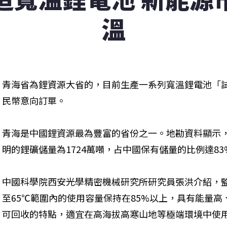
溫
青海省為鋰資源大省的，目前生產一系列寬溫鋰電池「試
民幣意向訂單。
青海是中國鋰資源最為豐富的省份之一。地勘資料顯示
明的鋰礦儲量為1724萬噸，占中國保有儲量的比例達83
中國科學院西安光學精密機械研究所研究員張洪介紹，監
至65℃範圍內的使用容量保持在85%以上，具有能量
可回收的特點，適宜在高海拔高寒山地等極端環境中使