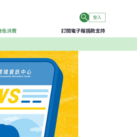
登入
綠色消費
訂閱電子報
捐款支持