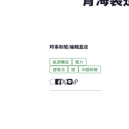
時事新聞
/
編輯直送
能源轉型
電力
鋰電池
鋰
中國新聞