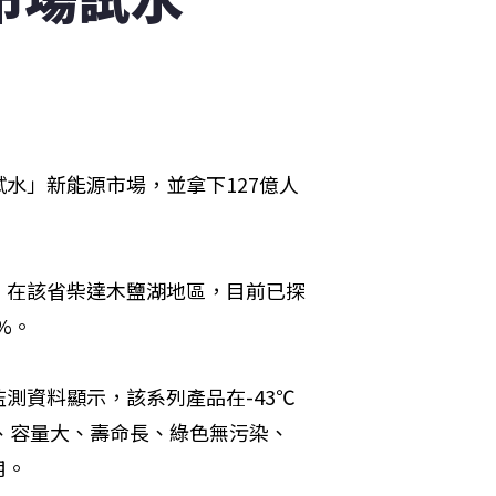
水」新能源市場，並拿下127億人
，在該省柴達木鹽湖地區，目前已探
%。
測資料顯示，該系列產品在-43℃
高、容量大、壽命長、綠色無污染、
用。