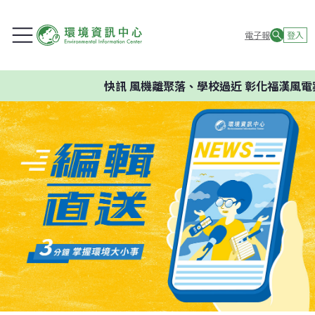
電子報
登入
快訊
風機離聚落、學校過近 彰化福漢風電