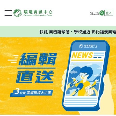
電子報
登入
快訊
風機離聚落、學校過近 彰化福漢風電