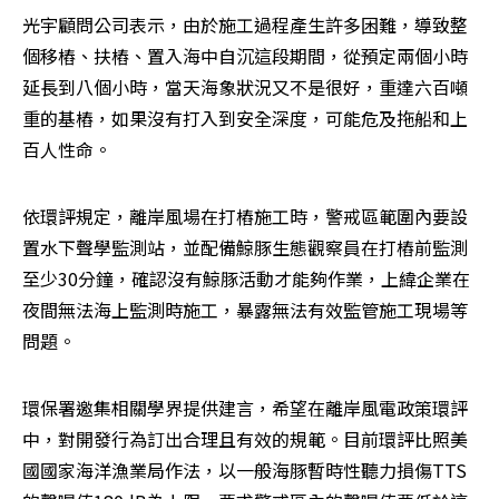
光宇顧問公司表示，由於施工過程產生許多困難，導致整
個移樁、扶樁、置入海中自沉這段期間，從預定兩個小時
延長到八個小時，當天海象狀況又不是很好，重達六百噸
重的基樁，如果沒有打入到安全深度，可能危及拖船和上
百人性命。
依環評規定，離岸風場在打樁施工時，警戒區範圍內要設
置水下聲學監測站，並配備鯨豚生態觀察員在打樁前監測
至少30分鐘，確認沒有鯨豚活動才能夠作業，上緯企業在
夜間無法海上監測時施工，暴露無法有效監管施工現場等
問題。
環保署邀集相關學界提供建言，希望在離岸風電政策環評
中，對開發行為訂出合理且有效的規範。目前環評比照美
國國家海洋漁業局作法，以一般海豚暫時性聽力損傷TTS