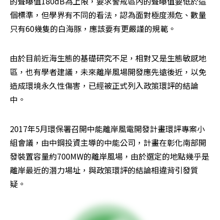
的聲曝值180dB為上限，要求警戒區內的聲曝值要低於這
個標準，但學界有不同的看法，認為面對極度瀕危、數量
只有60幾隻的白海豚，應該要有更嚴謹的規範。
由於目前近海生態的基礎研究不足，相對又是生態敏感地
區，也有學者建議，未來離岸風場開發應先遠後近，以免
造成環境永久性傷害，已經被正式列入政策環評的結論
中。
2017年5月環保署召開中能離岸風電開發計畫環評專案小
組會議，由中鋼投資主導的中能公司，計畫在彰化南部開
發裝置容量約700MW的離岸風場，由於選定的地點幾乎是
離岸最近的潛力場址，與政策環評的結論相違背引發質
疑。