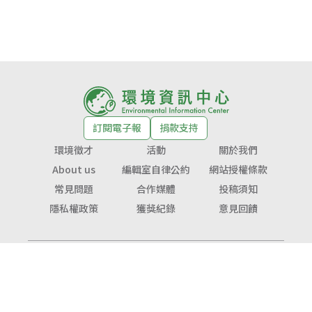
訂閱電子報
捐款支持
環境徵才
活動
關於我們
About us
編輯室自律公約
網站授權條款
常見問題
合作媒體
投稿須知
隱私權政策
獲獎紀錄
意見回饋
© Copyright 2026 環境資訊中心 版權所有
公益勸募字號：
衛部救字第1141364365號
服務信箱：
service@tnf.org.tw
投稿信箱：
infor@e-info.org.tw
客服電話：070-10101-666／02-2910-6000