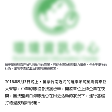
離岸風機對海洋哺乳類動物的影響，可能會導致鯨豚聽力損傷，也會干擾牠的
行為，讓牠不喜歡生活的棲地被迫拋棄。
2016年9月3日晚上，苗栗竹南近海的離岸示範風場傳來巨
大聲響，中華鯨豚協會接獲檢舉，開發單位上緯企業在夜
間，無法監測白海豚是否在附近活動的狀況下，進行基礎
打樁違反環評規範。