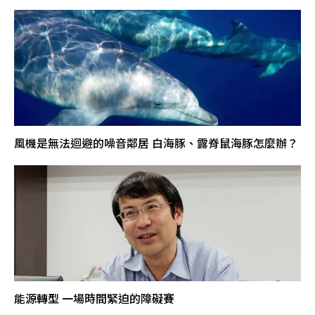
風機是無法迴避的噪音鄰居 白海豚、露脊鼠海豚怎麼辦？
能源轉型 一場時間緊迫的障礙賽