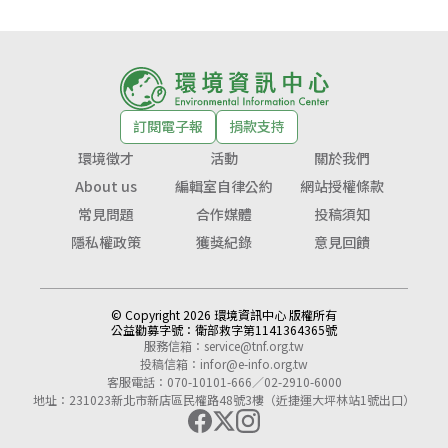
訂閱電子報
捐款支持
環境徵才
活動
關於我們
About us
編輯室自律公約
網站授權條款
常見問題
合作媒體
投稿須知
隱私權政策
獲獎紀錄
意見回饋
© Copyright 2026 環境資訊中心 版權所有
公益勸募字號：
衛部救字第1141364365號
服務信箱：
service@tnf.org.tw
投稿信箱：
infor@e-info.org.tw
客服電話：070-10101-666／02-2910-6000
地址：231023新北市新店區民權路48號3樓（近捷運大坪林站1號出口）