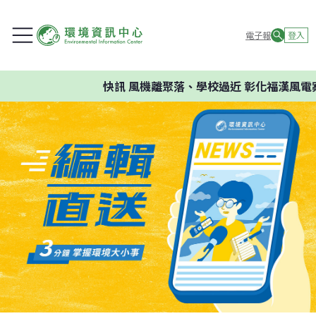
電子報
登入
快訊
風機離聚落、學校過近 彰化福漢風電