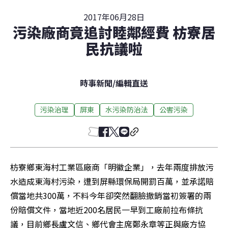
2017年06月28日
污染廠商竟追討睦鄰經費 枋寮居
民抗議啦
時事新聞
/
編輯直送
污染治理
屏東
水污染防治法
公害污染
枋寮鄉東海村工業區廠商「明徽企業」，去年兩度排放污
水造成東海村污染，遭到屏縣環保局開罰百萬，並承諾賠
償當地共300萬，不料今年卻突然翻臉撤銷當初簽署的兩
份賠償文件，當地近200名居民一早到工廠前拉布條抗
議，目前鄉長盧文信、鄉代會主席鄭永章等正與廠方協