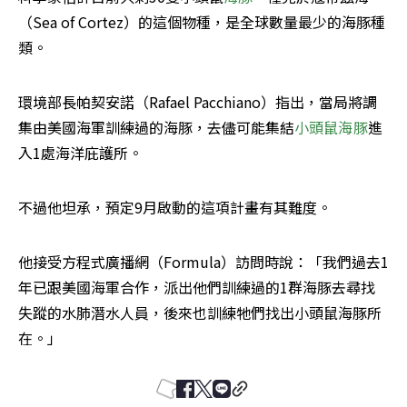
（Sea of Cortez）的這個物種，是全球數量最少的海豚種
類。
環境部長帕契安諾（Rafael Pacchiano）指出，當局將調
集由美國海軍訓練過的海豚，去儘可能集結
小頭鼠海豚
進
入1處海洋庇護所。
不過他坦承，預定9月啟動的這項計畫有其難度。
他接受方程式廣播網（Formula）訪問時說：「我們過去1
年已跟美國海軍合作，派出他們訓練過的1群海豚去尋找
失蹤的水肺潛水人員，後來也訓練牠們找出小頭鼠海豚所
在。」