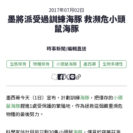
2017年07月02日
墨將派受過訓練海豚 救瀕危小頭
鼠海豚
時事新聞
/
編輯直送
生態保育
物種保育
小頭鼠海豚
墨西哥
生物多樣性
墨西哥今天（1日）宣布，計劃訓練
海豚
，把僅存的
小頭
鼠海豚
趕進1處受保護的繁殖地，作為拯救這個嚴重瀕危
物種的最後努力。
科學家估計目前只剩30隻小頭鼠
海豚
，僅見於寇蒂茲海