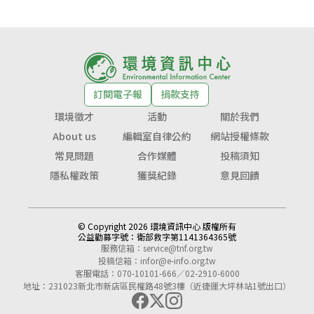
訂閱電子報
捐款支持
環境徵才
活動
關於我們
About us
編輯室自律公約
網站授權條款
常見問題
合作媒體
投稿須知
隱私權政策
獲獎紀錄
意見回饋
© Copyright 2026 環境資訊中心 版權所有
公益勸募字號：
衛部救字第1141364365號
服務信箱：
service@tnf.org.tw
投稿信箱：
infor@e-info.org.tw
客服電話：070-10101-666／02-2910-6000
地址：231023新北市新店區民權路48號3樓（近捷運大坪林站1號出口）