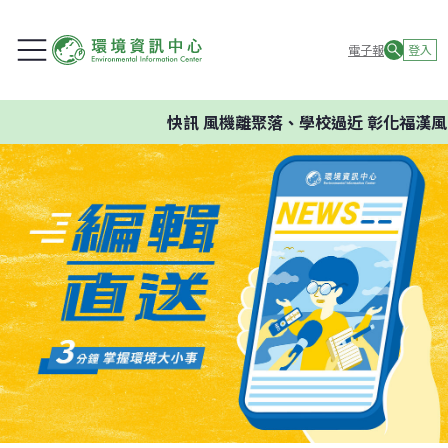
電子報
登入
快訊
風機離聚落、學校過近 彰化福漢風