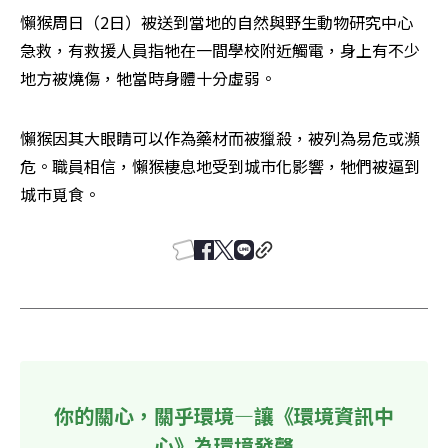
懶猴周日（2日）被送到當地的自然與野生動物研究中心
急救，有救援人員指牠在一間學校附近觸電，身上有不少
地方被燒傷，牠當時身體十分虛弱。
懶猴因其大眼睛可以作為藥材而被獵殺，被列為易危或瀕
危。職員相信，懶猴棲息地受到城巿化影響，牠們被逼到
城巿覓食。
你的關心，關乎環境—讓《環境資訊中
心》為環境發聲