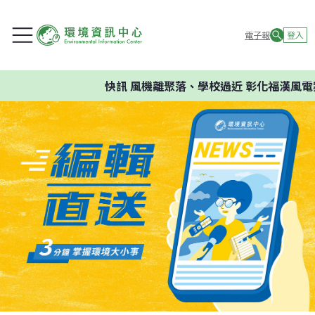
電子報
登入
快訊
風機離聚落、學校過近 彰化福漢風電