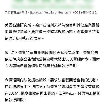
天然氣石油井甲烷。圖片來源：WildEarth Guardians（CC BY-NC-ND 2.0）
美國石油研究所、德州石油與天然氣協會和其他產業團體
向普魯特請願，要求進一步確認規範內容，希望普魯特撤
銷原訂6月執行的限令。
5月時，普魯特宣布要把暫緩90天延長為兩年。普魯特未
依法律規定公告和跑公聽流程就發出90天暫緩命令，而命
令內容顯示普魯特很可能無限延後執行日期。
六個環團向法院提出訴訟，要求法官駁回普魯特的決定。
在判決結果中，法院不同意普魯特聲稱產業團體沒有機會
在2016年限令生效前提出異議。法院指出，普魯特無權延
後執行期限。