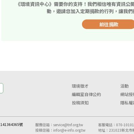
《環境資訊中心》需要你的支持！我們相信唯有資訊公
動，邀請您加入定期捐款的行列，讓我們
前往捐款
環境徵才
活動
編輯室自律公約
網站授
投稿須知
隱私權
41364365號
服務信箱：
service@tnf.org.tw
客服電話：070-10101-
投稿信箱：
infor@e-info.org.tw
地址：231023新北