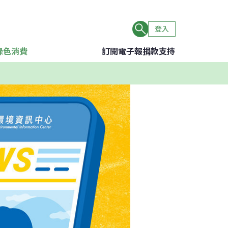
登入
綠色消費
訂閱電子報
捐款支持