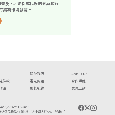
開普及，才能促成民眾的參與和行
持續為環境發聲。
關於我們
About us
權條款
常見問題
合作媒體
政策
獲獎紀錄
意見回饋
666／02-2910-6000
市新店區民權路48號3樓（近捷運大坪林站1號出口）