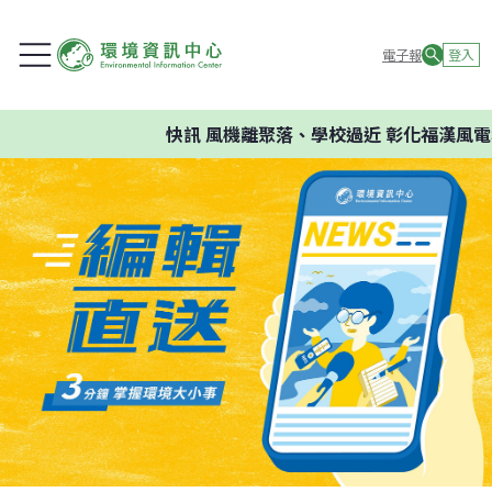
電子報
登入
快訊
風機離聚落、學校過近 彰化福漢風電