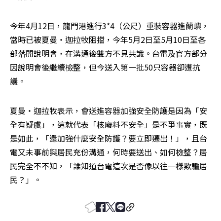
今年4月12日，龍門港進行3*4（公尺）重裝容器進蘭嶼，
當時已被夏曼‧迦拉牧阻擋，今年5月2日至5月10日至各
部落開說明會，在溝通後雙方不見共識。台電及官方部分
因說明會後繼續檢整，但今送入第一批50只容器卻遭抗
議。
夏曼‧迦拉牧表示，會送進容器加強安全防護是因為「安
全有疑虞」，這就代表「核廢料不安全」是不爭事實，既
是如此，「還加強什麼安全防護？要立即遷出！」，且台
電又未事前與居民充份溝通，何時要送出、如何檢整？居
民完全不不知，「誰知道台電這次是否像以往一樣欺騙居
民？」。