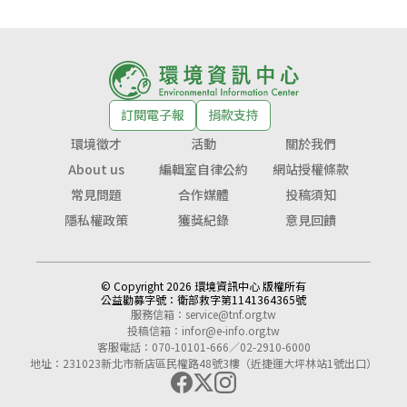
訂閱電子報
捐款支持
環境徵才
活動
關於我們
About us
編輯室自律公約
網站授權條款
常見問題
合作媒體
投稿須知
隱私權政策
獲獎紀錄
意見回饋
© Copyright 2026 環境資訊中心 版權所有
公益勸募字號：
衛部救字第1141364365號
服務信箱：
service@tnf.org.tw
投稿信箱：
infor@e-info.org.tw
客服電話：070-10101-666／02-2910-6000
地址：231023新北市新店區民權路48號3樓（近捷運大坪林站1號出口）