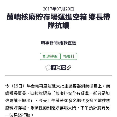
2017年07月20日
蘭嶼核廢貯存場運進空箱 鄉長帶
隊抗議
時事新聞
/
編輯直送
能源轉型
核廢料
今（19日）早台電再度運進大批重裝容器到蘭嶼島上，蘭
嶼鄉長夏曼‧迦拉牧認為「核廢料安全有疑虞，卻只是加
強防護不撤出」，今天上午帶著30多名鄉代及鄉民前往核
廢料貯存場，象徵性的封閉貯存場大門，下午預計將有另
一波另議行動。