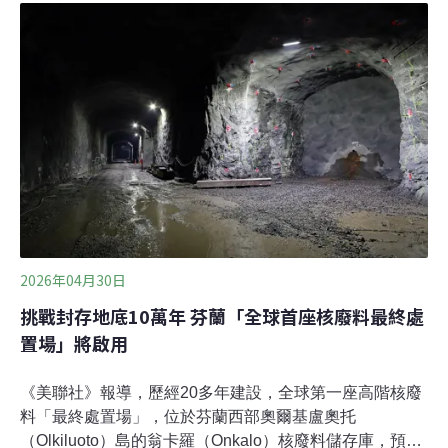
辦非核一週年記者會及論壇，訴求核三勿重啟、審查不草
率、落實核電三原則，並要政府回應核廢問題。2025年5
月17日，核三廠2號機除役，台灣正式邁入非核家園，重
啟核電聲浪卻湧現。回顧過去一年，立院修法允許核電重
啟，在野黨也舉辦核三重啟公投，政府則對外表態不排斥
新式核能，台電也已提交核三再運轉計畫。台灣環境保護
聯盟會長謝志誠表示，非核家園一年來，有331天備轉容
量率超過10%，介於6～10%的供電吃緊狀況低於30天，
「非核家園的這一年，並沒有像核電幫對台灣的詛咒，說
經濟會崩盤、產業會出走。」他回
2026年04月30日
挑戰封存地底10萬年 芬蘭「全球首座核廢料最終處
置場」將啟用
《美聯社》報導，歷經20多年建設，全球第一座高階核廢
料「最終處置場」，位於芬蘭西部奧爾基盧奧托
（Olkiluoto）島的翁卡羅（Onkalo）核廢料儲存庫，預計