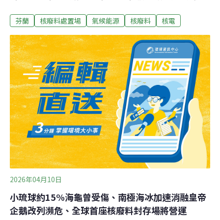
將在今年內獲得最終核准並正式啟用。翁卡羅在芬蘭語中
芬蘭
核廢料處置場
氣候能源
核廢料
核電
意為「洞穴」，建於距今19億年的古老岩盤之中，地下深
度達430至450公尺。深埋430公尺的核廢料從地面搭乘電
梯只需約一分鐘，就能抵達翁卡羅的地下工作區。螺旋形
的通道、四條垂直豎井與綿延的隧道系統在地底交織成一
座地下迷宮，由芬蘭核能業者在1995年共同成立的Posiva
公司負責建造與長期管理。整套處置流程是：先將用過的
核燃料棒送入地面的封裝廠，裝入銅製密封容器；接著，
容器被送進地下隧道，以吸水性強的膨潤土（bentonite
clay）環繞包覆，提供緩衝保護。設計容量為6500噸的核
廢料，預估翁卡羅將持續接收核廢料直到2120年代，屆時
整座設施將被永久封閉。法律強制、選址嚴格芬蘭早在
2026年04月10日
小琉球約15%海龜曾受傷、南極海冰加速消融皇帝
企鵝改列瀕危、全球首座核廢料封存場將營運