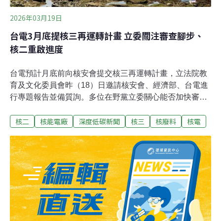
2026年03月19日
台電3月底提核三再運轉計畫 立委關注審查腳步、
核二重啟進度
台電預計月底前向核安會提交核三再運轉計畫，立法院教
育及文化委員會昨（18）日邀請核安會、經濟部、台電進
行專題報告並備質詢。多位在野黨立委關心能否加快審查
腳步，核安會主委陳明真表示，審查時間多久目前無法確
核二
核能電廠
深度低碳新聞
核三
核廢料
核電
定，「報告如果越詳盡，我們審查時間會越短。」但在面
對國民黨立委羅智強質詢時，他鬆口表示，2028年重啟核
三有可能性。核三再運轉審查程序為何 立委要求向民眾說
清楚經濟部去（2025）年11月底核定各核電廠的現況報
告，評估核二、三廠有再運轉條件，其中相對具可行性的
是核三廠。台電表示，相關文件已完備，預計於本月底向
核安會提報再運轉計畫。民進黨立委陳培瑜指出，近期外
界常誤以為台電只要「把功課寫完交出去」，核安會就能
迅速完成審查並重啟核三廠，要求政府應向民眾釐清審查