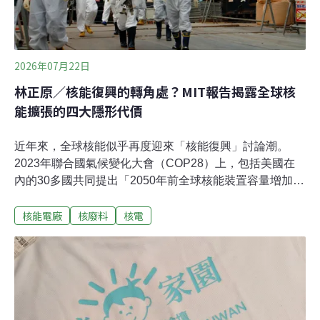
2026年07月22日
林正原／核能復興的轉角處？MIT報告揭露全球核
能擴張的四大隱形代價
近年來，全球核能似乎再度迎來「核能復興」討論潮。
2023年聯合國氣候變化大會（COP28）上，包括美國在
內的30多國共同提出「2050年前全球核能裝置容量增加三
倍」的倡議，希望藉由核能協助減碳、因應能源安全及滿
核能電廠
核廢料
核電
足未來電力需求。然而，這樣的願景究竟建立在什麼基礎
之上？如果公共討論只聚焦於發電成本、電價或碳排放，
恐怕忽略了真正決定核能未來的關鍵因素。曾任美國中央
情報局（CIA）局長、國防部副部長，也是麻省理工學院
（MIT）榮譽教授的約翰．杜奇（John Deutch）2026年6
月底發表《未來核能部署涉及的非經濟因素》（Non-
Economic Matters Involved in Future Nuclear