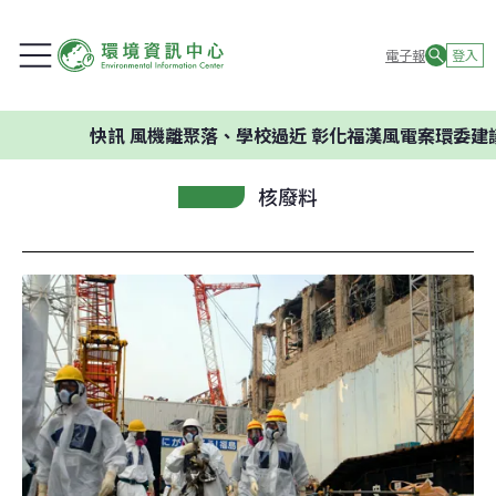
電子報
登入
快訊
風機離聚落、學校過近 彰化福漢風電案環委建議不應開
核廢料