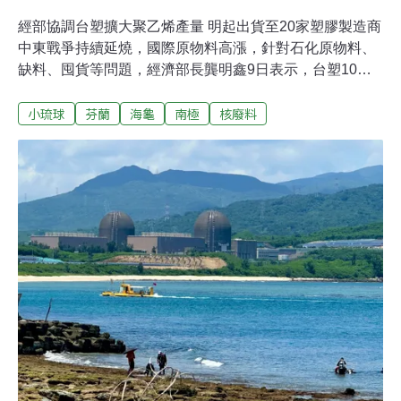
經部協調台塑擴大聚乙烯產量 明起出貨至20家塑膠製造商
中東戰爭持續延燒，國際原物料高漲，針對石化原物料、
缺料、囤貨等問題，經濟部長龔明鑫9日表示，台塑10日
就可以開始出貨便宜的原料聚乙烯，緊接著「平價專案」
小琉球
芬蘭
海龜
南極
核廢料
塑膠袋有望快速出產，對於穩定國內塑膠袋價格有幫助。
另外，針對美伊停火共識，中油有一艘在波斯灣裝載200
萬桶原油的油輪有望在這期間返台，因為目前國內平均每
日使用15萬桶，經濟部則評估加上現存量約可使用到5
月。（公視新聞網報導）綠島潛水船擱淺 船體拖離途中斷
裂沉沒綠島一艘載客潛水船4日擱淺在公館漁港外堤防，
雖然沒有人員傷亡，但隔天拖離時船身破裂沉沒海底，由
於附近還有珊瑚礁，又正值珊瑚產卵季節，船身碰撞恐怕
會影響生態。縣府已要求業者盡快打撈，有當地民眾也發
現有部份油污漂進漁港；不過縣府表示，船上的油料已抽
完，可能是機具的潤滑油，會再密切監控。（公視新聞網
PNN報導）