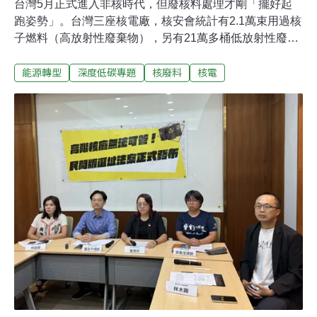
台灣5月正式進入非核時代，但廢核料處理才剛「擺好起
跑姿勢」。台灣三座核電廠，核安會統計有2.1萬束用過核
子燃料（高放射性廢棄物），另有21萬多桶低放射性廢棄
物，都等待找到「最終處置」場所。經濟部4月成立放射
能源轉型
深度低碳專題
核廢料
核電
性廢棄物處置專案辦公室，首位辦公室主任由政大創新國
際學院（ICI）院長、創新民主中心（CID）主任、公共行
政學系特聘教授杜文苓出任。她非核工背景，將如何拆解
核廢處置難題？6月上旬，杜文苓接受《環境資訊中心》
專訪，說明核廢辦公室的未來藍圖，以及台灣「非核家
園」會如何走向下一步。如何做一場跨越百萬年的社會溝
通？不具備核能工程背景的杜文苓，如何幫助台灣拆解核
廢爭議？事實上，她早在十多年前就投入核能安全與核廢
的公民溝通研究，近年更是協助台電、能源署辦理多次核
廢議題社會溝通計畫，可說經驗豐富。杜文苓分析，核廢
議題在台灣最大的阻力來自於社會大眾的既定印象，核廢
處置場被認為是高風險的鄰避設施，必須確保