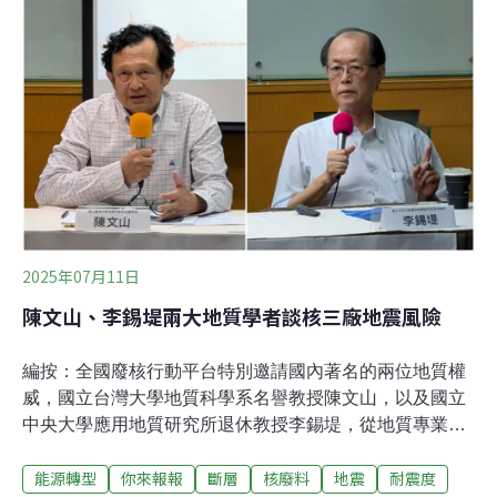
之後，台灣曾經掀起一股反核聲浪，為了因應反核民意，
政府決定核四廠封存，核一、二、三廠如期除役，全力推
動能源轉型，實現非核家園。不過近年綠電開發與生態環
境的衝突不斷、弊案頻傳，讓許多人對綠電失去信心。另
一方面，AI與半導體產業擴張，推升電力需求，部分產業
人士也呼籲，重新將核能納入電力選項。然而，新的核能
技術要真正商轉，還有一段距離。清大核子工程與科學研
究所特聘教授李敏，在今年5月「非核家園，然後呢？」
記者會中指出，「核融合反應器言之過早，籌建小型模組
化反應器緩不濟急。西方世界小型模
2025年07月11日
陳文山、李錫堤兩大地質學者談核三廠地震風險
編按：全國廢核行動平台特別邀請國內著名的兩位地質權
威，國立台灣大學地質科學系名譽教授陳文山，以及國立
中央大學應用地質研究所退休教授李錫堤，從地質專業角
度切入，深入剖析核三廠場址的地質結構、斷層通過現
能源轉型
你來報報
斷層
核廢料
地震
耐震度
況、耐震設計依據與潛在補強工程需求，針對核三廠重啟