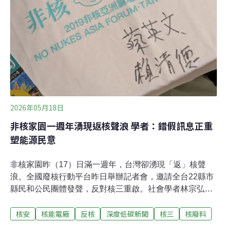
Deployment）報告指出，未來核能建設最大的挑戰，未必
是經濟性，而是四項經常被忽略的「非經濟因素」：核事
故、核廢料、燃料循環，以及核武擴散風險。這些問題無
法單靠市場機制解決，卻
2026年05月18日
非核家園一週年湧現返核聲浪 學者：錯假訊息正重
塑能源民意
非核家園昨（17）日滿一週年，台灣卻湧現「返」核聲
浪。全國廢核行動平台昨日舉辦記者會，邀請全台22縣市
縣民和公民團體發聲，反對核三重啟。社會學者林宗弘表
示，關於能源的錯假資訊，正影響並形塑台灣的能源民
核安
核能電廠
反核
深度低碳新聞
核三
核廢料
意，台灣反核方比例過去曾高達78%，現已降至47%。非
核家園一週年 重啟核電聲音浮現全國廢核行動平台昨日舉