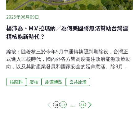
黨團參考草案條文，盡快進入立院提案。
2025年06月09日
楊沛為、M.V.拉瑪納／為何美國將無法幫助台灣建
構核能新時代？
編按：隨著核三於今年5月中運轉執照到期除役，台灣正
式進入非核時代，國內外各方皆高度關注政府能源政策動
向，以及其對產業發展和國家安全的延伸意涵。除8月將
舉行核三重啟公投外，美國在台協會處長谷立言日前受訪
核廢料
廢核
能源轉型
公共論壇
時指出美國準備好協助引進包括小型模組化反應爐
（SMR）在內等先進核能技術，也樂意協助台灣解決核廢
料挑戰，引起廣泛討論。台灣氣候行動網絡研究中心與長
期參與撰寫《世界核能產業現狀報告》（World Nuclear
......
01
02
34
Industry Status Report）、今年初曾受邀訪台交流的加拿
大英屬哥倫比亞大學公共政策暨全球事務學院（UBC
School of Public Policy and Global Affairs）教授拉瑪納博
士（Dr. M.V. Ramana）聯合投書美國知名亞太時事刊物