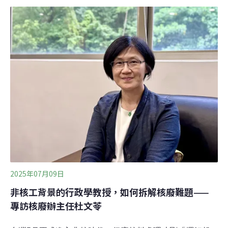
所涉及的核心安全問題，向社會大眾提出專業說明與科學
見解。下文呈現兩位教授的發表內容，內容經過校對，希
望能向大家儘量完整呈現兩位教授的原意。陳文山：從台
電調查報告開始分析大家好，我今天就用PPT跟大家做一
個簡報。你們看到的簡報內容，全部都是來自台電的調查
報告，每一張圖、每一個章節，全都是台電自己出的報
告，大家等一下也可以自己上網下載來看，這邊是兩個報
告的封面（圖二）。
2025年07月09日
非核工背景的行政學教授，如何拆解核廢難題——
專訪核廢辦主任杜文苓