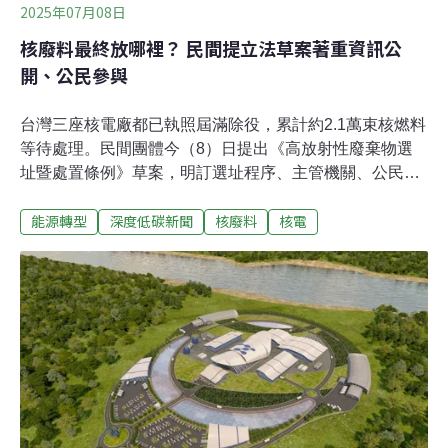
2025年07月08日
核廢料最終放哪裡？ 民間提立法草案著重資訊公
開、公民參與
台灣三座核電廠都已執照屆滿除役，累計約2.1萬束核燃料
等待處理。民間團體今（8）日提出《高放射性廢棄物選
址暨處置條例》草案，明訂選址程序、主管機關、公民參
與及補償機制，盼行政院及立法院各黨團參考條文，早日
能源轉型
深度低碳新聞
核廢料
核電
審議立法填補法制缺口。高放法案懸缺多年 民間提出多階
段細膩草案台灣邁入非核家園，如何處理核廢料成為當前
急迫問題。國內目前只有針對低放射性核廢料的選址條
例，用過的核子燃料束則屬於高放射性廢棄物，至今沒有
處置的法規。經濟部今年成立核廢處置辦公室，首要任務
就是制定高放立法草案。在政院版出爐之前，民間團體今
（8）日公布「高放射性廢棄物選址暨處置條例」草案。
環境法律人協會、綠色公民行動聯盟、蠻野心足生態協會
等團體呼籲，不論擁核、反核都要處理核廢料，盼行政院
參考放入政府版條文，並啟動社會對話，也歡迎立法院各