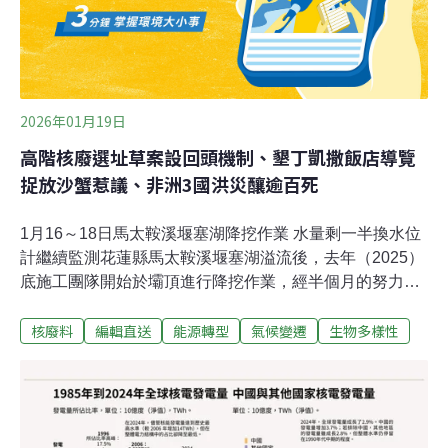
程序。核安管制組組長高斌說明，核安會收到台電的再運
轉計畫、自主安全檢查報告後，會先執行程序審查，確認
報告內容完整、符合法規要求，然後召開專
2026年01月19日
高階核廢選址草案設回頭機制、墾丁凱撒飯店導覽
捉放沙蟹惹議、非洲3國洪災釀逾百死
1月16～18日馬太鞍溪堰塞湖降挖作業 水量剩一半換水位
計繼續監測花蓮縣馬太鞍溪堰塞湖溢流後，去年（2025）
底施工團隊開始於壩頂進行降挖作業，經半個月的努力，
截至16日早上，水位降至施工前的一半水量，14.6萬立方
核廢料
編輯直送
能源轉型
氣候變遷
生物多樣性
公尺。成功大學團隊也於15日出動直升機回收舊水位計並
換裝新的，以即時監測水位變化。林保署花蓮分署表示，
目前施工的挑戰還有很多，包含落石及石塊彈跳風險，新
崩塌的土方影響運輸車輛通行也曾是一個問題，後經由私
人直升機吊掛物資排除。除此之外，原先的投入式水位計