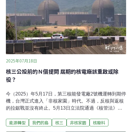
核能趨勢也在變動之中。「2025世界核能產業現況報告」
原版於2025年9月在羅馬出版，報告全文589頁，由來自
歐、美、日、台、南美等多國的18位跨學科作者共同撰
寫。中文摘要版由綠色公民行動聯盟（下簡稱綠盟）獲官
方授權主辦，邀請多名學者進行評論分析與專題分享，並
於昨（14）日舉行發表會。綠盟資深研究員陳詩婷分析，
2024年度核能發電量達到歷史最高2677TWh，但2024年
核能發電量占
2025年07月18日
核三公投前的Ｎ個提問 屆期的核電廠該重啟或除
役？
今（2025）年5月17日，第三核能發電廠2號機運轉到期停
機，台灣正式進入「非核家園」時代。不過，反核與返核
的拉鋸戰並沒有終止。5月13日立法院通過《核管法》修
法，已經停機的核電機組可以申請「重啟」，5月20日立
能源轉型
我們的島
核三
非核家園
核廢料
院又通過重啟核三廠的公投案。服役40年原本要除役的核
電廠，應該退出江湖，還是重新披掛上陣？311福島核災