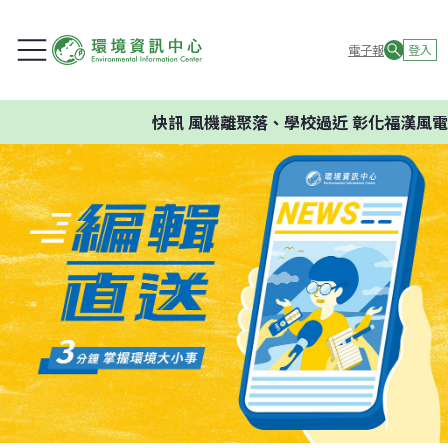
電子報
登入
快訊
風機離聚落、學校過近 彰化福漢風電