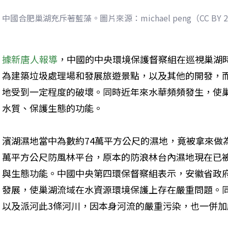
中國合肥巢湖充斥著藍藻。圖片來源：michael peng（CC BY 2
據新唐人報導
，中國的中央環境保護督察組在巡視巢湖
為建築垃圾處理場和發展旅遊景點，以及其他的開發，而
地受到一定程度的破壞。同時近年來水華頻頻發生，使
水質、保護生態的功能。
濱湖濕地當中為數約74萬平方公尺的濕地，竟被拿來做
萬平方公尺防風林平台，原本的防浪林台內濕地現在已
與生態功能。中國中央第四環保督察組表示，安徽省政
發展，使巢湖流域在水資源環境保護上存在嚴重問題。
以及派河此3條河川，因本身河流的嚴重污染，也一併加