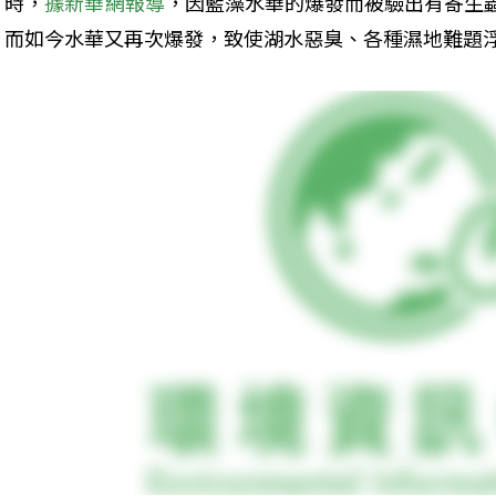
時，
據新華網報導
，因藍藻水華的爆發而被驗出有寄生
而如今水華又再次爆發，致使湖水惡臭、各種濕地難題