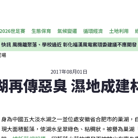
2026世足賽
生態保育
氣候變遷
循環經濟
土地利用
快訊
風機離聚落、學校過近 彰化福漢風電案環委建議不應開發
2017年08月01日
湖再傳惡臭 濕地成建
身為中國五大淡水湖之一並位處安徽省合肥市的巢湖，自
現大面積藍藻，使湖水呈翠綠色、粘稠狀。被譽為巢湖「