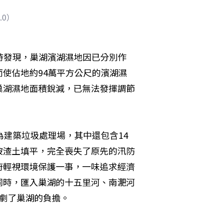
.0）
時發現，巢湖濱湖濕地因已分別作
使佔地約94萬平方公尺的濱湖濕
巢湖濕地面積銳減，已無法發揮調節
為建築垃圾處理場，其中還包含14
被渣土填平，完全喪失了原先的汛防
府輕視環境保護一事，一味追求經濟
同時，匯入巢湖的十五里河、南淝河
劇了巢湖的負擔。