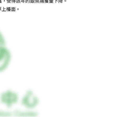
蟲，使得該年的銀魚捕獲量下降。
浮上檯面。