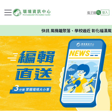
電子報
登入
快訊
風機離聚落、學校過近 彰化福漢風