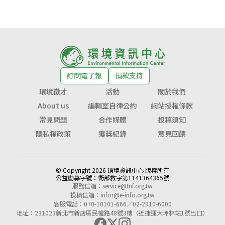
訂閱電子報
捐款支持
環境徵才
活動
關於我們
About us
編輯室自律公約
網站授權條款
常見問題
合作媒體
投稿須知
隱私權政策
獲獎紀錄
意見回饋
© Copyright 2026 環境資訊中心 版權所有
公益勸募字號：
衛部救字第1141364365號
服務信箱：
service@tnf.org.tw
投稿信箱：
infor@e-info.org.tw
客服電話：070-10101-666／02-2910-6000
地址：231023新北市新店區民權路48號3樓（近捷運大坪林站1號出口）