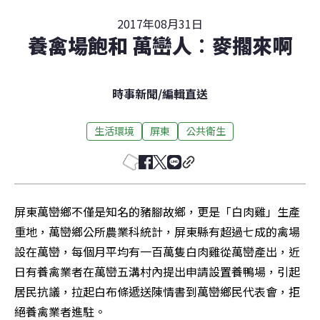
2017年08月31日
養禽場飽和 萬巒人︰麥擱來啊
時事新聞
/
編輯直送
生活環境
屏東
公共衛生
屏東萬巒鄉不僅是知名的豬腳故鄉，更是「白肉雞」生產
重地，萬巒鄉公所農業科統計，屏東縣有超過七成的禽場
設在萬巒，每個月平均有一百萬隻白肉雞從萬巒產出，近
日有養禽業者在萬巒五溝村內提出申請設置養鴨場，引起
居民抗議，拉起白布條遞送陳情書到萬巒鄉民代表會，拒
絕養禽業者進駐。