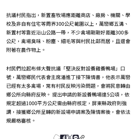
抗議村民指出，新置畜牧場應距離商店、廠房、機關、學
校及非自有住宅等周界300公尺範圍以上，萬巒鄉五溝、
新置村等靠近沿山公路一帶，不少禽場剛剛好距離300多
公尺，禽場臭味、粉塵、細毛等與村民比鄰而居，且還會
附著在農作物上。
村民們拉起布條大聲抗議「堅決反對設養雞養鴨場」口
號，萬巒鄉民代表會主席潘進丁接下陳情書，他表示萬巒
已經有太多禽場，常有村民反映污染問題，會將民意轉由
鄉公所向縣府反映。 提出申請的新設養鴨場達5公頃，依
規定超過1000平方公尺需由縣府核定，屏東縣政府則強
調，接獲鄉公所呈轉的新設場申請案及陳情案後，會依法
規嚴格審核。