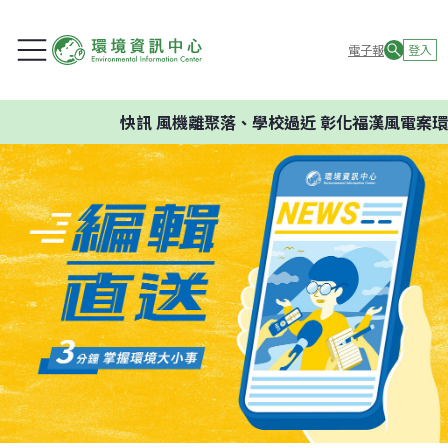
電子報
登入
快訊
風機離聚落、學校過近 彰化福漢風電案環