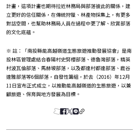
計畫，這項計畫也期待拉近林務局與部落彼此的關係，建
立更好的信任關係，在傳統狩獵、林產物採集上，有更多
對話空間，也幫助林務局人員在過程中更了解、欣賞部落
的文化底蘊。
※ 註：「南投縣能高越嶺道生態旅遊推動發展協會」是南
投林區管理處結合春陽村史努櫻部落、德魯灣部落，精英
村波瓦倫部落、馬赫坡部落，以及都達村都達部落、鹿谷
達雅部落等6個部落，自發性籌組，於去（2016）年12月
11日宣布正式成立，以推動能高越嶺道的生態旅遊，以兼
顧旅遊、保育與地方發展為目標。