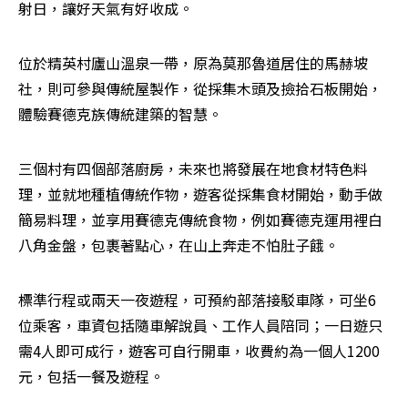
射日，讓好天氣有好收成。
位於精英村廬山溫泉一帶，原為莫那魯道居住的馬赫坡
社，則可參與傳統屋製作，從採集木頭及撿拾石板開始，
體驗賽德克族傳統建築的智慧。
三個村有四個部落廚房，未來也將發展在地食材特色料
理，並就地種植傳統作物，遊客從採集食材開始，動手做
簡易料理，並享用賽德克傳統食物，例如賽德克運用裡白
八角金盤，包裹著點心，在山上奔走不怕肚子餓。
標準行程或兩天一夜遊程，可預約部落接駁車隊，可坐6
位乘客，車資包括隨車解說員、工作人員陪同；一日遊只
需4人即可成行，遊客可自行開車，收費約為一個人1200
元，包括一餐及遊程。