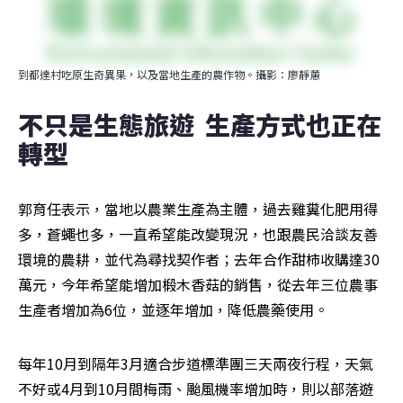
到都達村吃原生奇異果，以及當地生產的農作物。攝影：廖靜蕙
不只是生態旅遊  生產方式也正在
轉型
郭育任表示，當地以農業生產為主體，過去雞糞化肥用得
多，蒼蠅也多，一直希望能改變現況，也跟農民洽談友善
環境的農耕，並代為尋找契作者；去年合作甜柿收購達30
萬元，今年希望能增加椴木香菇的銷售，從去年三位農事
生產者增加為6位，並逐年增加，降低農藥使用。
每年10月到隔年3月適合步道標準團三天兩夜行程，天氣
不好或4月到10月間梅雨、颱風機率增加時，則以部落遊