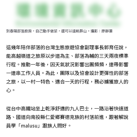
到春陽部落廚房，自己動手做菜，還可以遠眺群山。攝影：廖靜蕙
這幾年陪伴部落的台灣生態旅遊協會副理事長郭育任說，
能高越嶺道之旅原以步道為主、部落為輔的三天兩夜標準
行程。推動一年後，因天氣狀況影響出團頻頻，連帶影響
一連串工作人員。為此，團隊以及協會設計更彈性的部落
之旅，以一村一特色、適合一天的行程，務必擄獲旅人的
心。
從台中高鐵站坐上乾淨舒適的九人巴士，一路沿著快速道
路、國道向南投縣仁愛鄉賽德克族的村落前進，跟著解說
員學「malusu」跟族人問好。