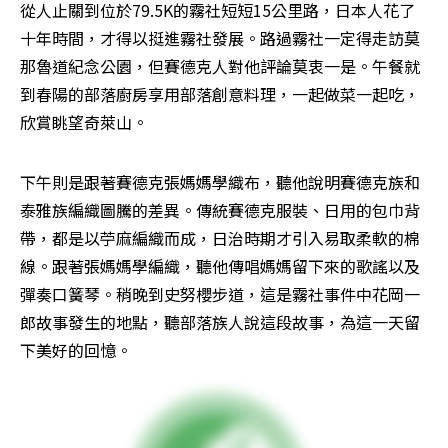
從人止關到位於79.5K的霧社短短15公里路，日本人花了
十年時間，才得以挺進霧社發展。路過霧社一定得走訪莫
那魯道紀念公園，但賽德克人對他評論莫衷一是。午餐就
到春陽的部落廚房享用部落創意料理，一起做菜一起吃，
欣賞眺望奇萊山。
下午則是跟著賽德克張媽媽學織布，聽他說明賽德克族和
泰雅族編織圖騰的差異。傳統賽德克服裝、日用的包巾背
帶，都是以苧麻編織而成，日治時期才引入易取柔軟的棉
線。跟著張媽媽學編織，聽他傳唱媽媽留下來的歌謠以及
彈奏口簧琴。稍晚到史努櫻步道，這是霧社事件中花岡一
郎故事發生的地點，聽部落族人說這段故事，為這一天留
下美好的回憶。