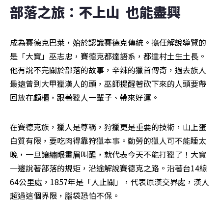
部落之旅：不上山  也能盡興
成為賽德克巴萊，始於認識賽德克傳統。擔任解說導覽的
是「大寶」巫志忠，賽德克都達語系，都達村土生土長。
他有說不完關於部落的故事，辛辣的獵首傳奇，過去族人
最遠曾到大甲獵漢人的頭，巫師提醒著砍下來的人頭要帶
回放在顱櫃，跟著獵人一輩子、帶來好運。
在賽德克族，獵人是尊稱，狩獵更是重要的技術，山上蛋
白質有限，要吃肉得靠狩獵本事。勤勞的獵人可不能睡太
晚，一旦讓繡眼畫眉叫醒，就代表今天不能打獵了！大寶
一邊說著部落的規矩，沿途解說賽德克之路。沿著台14線
64公里處，1857年是「人止關」，代表原漢交界處，漢人
超過這個界限，腦袋恐怕不保。