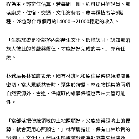
程為主。郭育任估算，若每周一團，約可提供解說員、部
落廚房、住宿、交通、文化演藝者、農事種植者等6職
種、28位夥伴每個月約14000～21000穩定的收入。
「生態旅遊是從部落內部產生文化、環境認同，認知部落
族人彼此的尊嚴與價值，才能好好完成的事。」郭育任
說。
林務局長林華慶表示，國有林班地和原住民傳統領域關係
密切，當大眾談共管時，聚焦於狩獵、林產物採集這兩項
自然資源外，古道、保護區的維繫保護也帶來共管可能
性。
「當部落把傳統領域的土地照顧好，又能獲得經濟上的優
勢，就會更用心照顧它。」林華慶指出，保有山林珍貴的
環境財、文化財，發展生態旅遊就能為部落帶來經濟效