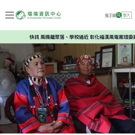
電子報
登入
快訊
風機離聚落、學校過近 彰化福漢風電案環委建議不