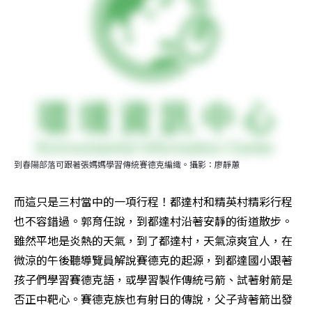
到春陽部落可跟著張媽媽學習傳統賽德克編織。攝影：廖靜蕙
而這只是三村當中的一項行程！都達村和精英村精彩行程
也不容錯過。郭育任說，到都達村沿著安靜的街道散步。
雖然平地是炎熱的天氣，到了都達村，天氣涼爽宜人，在
微涼的午後聽導覽員解說賽德克的起源，到都達國小跟著
孩子們學習賽德克語，或學習製作傳統弓箭、試著射箭是
否正中靶心。賽德克族也有射日的傳說，父子背著箭出發