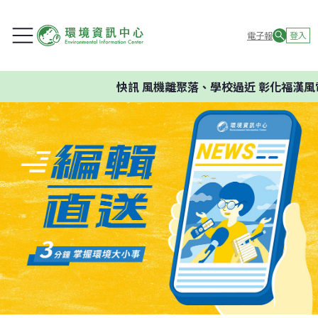
電子報
登入
快訊
風機離聚落、學校過近 彰化福漢風