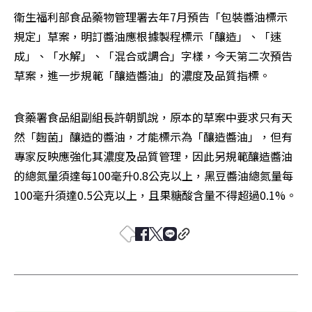
衛生福利部食品藥物管理署去年7月預告「包裝醬油標示
規定」草案，明訂醬油應根據製程標示「釀造」、「速
成」、「水解」、「混合或調合」字樣，今天第二次預告
草案，進一步規範「釀造醬油」的濃度及品質指標。
食藥署食品組副組長許朝凱說，原本的草案中要求只有天
然「麴菌」釀造的醬油，才能標示為「釀造醬油」，但有
專家反映應強化其濃度及品質管理，因此另規範釀造醬油
的總氮量須達每100毫升0.8公克以上，黑豆醬油總氮量每
100毫升須達0.5公克以上，且果糖酸含量不得超過0.1%。