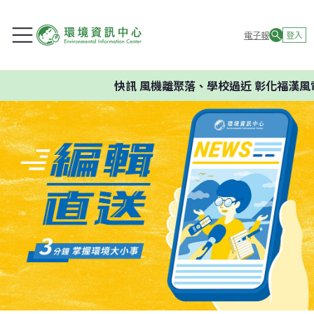
電子報
登入
快訊
風機離聚落、學校過近 彰化福漢風