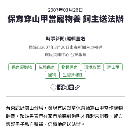
2007年03月26日
保育穿山甲當寵物養 飼主送法辦
時事新聞
/
編輯直送
摘錄自2007年3月26日東森新聞台東報導
環境資訊中心
台東
報導
保育類動物
生態保育
物種保育
環境政策
穿山甲
寵物
生物多樣性
台東鹿野關山分局，發現有民眾拿保育類穿山甲當作寵物
飼養，賴姓男表示在家門前聽到狗叫才抓起來飼養，警方
懷疑男子私自獵補，仍將他函送法辦。