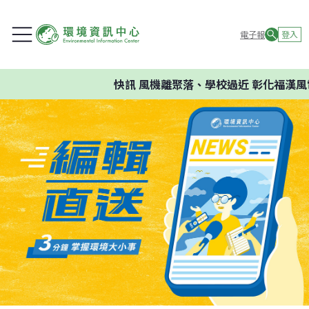
電子報
登入
快訊
風機離聚落、學校過近 彰化福漢風