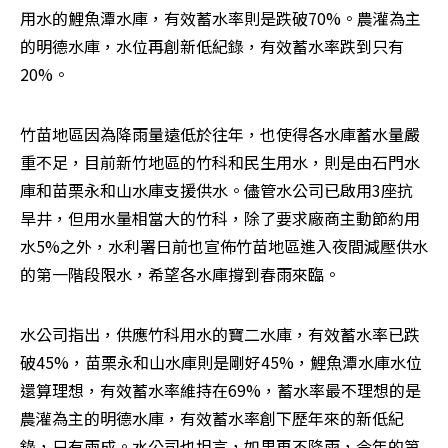
用水的鯉魚潭水庫，有效蓄水率則是跌破70%。農灌為主
的明德水庫，水位再創新低紀錄，有效蓄水率跌到只有
20%。
竹苗地區因為降雨量遠低於往年，也使得各水庫蓄水量嚴
重不足，目前新竹地區的竹科和民生用水，則是由石門水
庫和苗栗永和山水庫支援供水。儘管水公司已啟用3座抗
旱井，但用水量相當大的竹科，除了要求廠商主動節約用
水5%之外，水利署日前也宣佈竹苗地區進入夜間減壓供水
的第一階段限水，希望各水庫撐到春雨來臨。
水公司指出，供應竹科用水的寶二水庫，有效蓄水率已跌
破45%，苗栗永和山水庫則是剛好45%，鯉魚潭水庫水位
還算理想，有效蓄水率維持在69%，蓄水率最不理想的是
農灌為主的明德水庫，有效蓄水率創下歷年來的新低紀
錄，只有兩成。水公司也坦言，如果再不降雨，今年的第