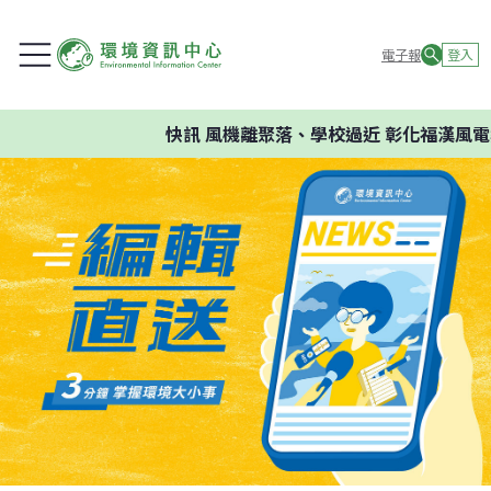
電子報
登入
快訊
風機離聚落、學校過近 彰化福漢風電